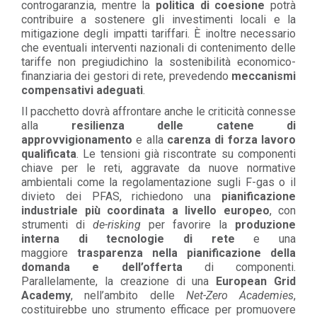
controgaranzia, mentre la
politica di coesione
potrà
contribuire a sostenere gli investimenti locali e la
mitigazione degli impatti tariffari. È inoltre necessario
che eventuali interventi nazionali di contenimento delle
tariffe non pregiudichino la sostenibilità economico-
finanziaria dei gestori di rete, prevedendo
meccanismi
compensativi adeguati
.
Il pacchetto dovrà affrontare anche le criticità connesse
alla
resilienza delle catene di
approvvigionamento
e alla
carenza di forza lavoro
qualificata
. Le tensioni già riscontrate su componenti
chiave per le reti, aggravate da nuove normative
ambientali come la regolamentazione sugli F-gas o il
divieto dei PFAS, richiedono una
pianificazione
industriale più coordinata a livello europeo
, con
strumenti di
de-risking
per favorire la
produzione
interna di tecnologie di rete
e una
maggiore
trasparenza nella pianificazione della
domanda e dell’offerta
di componenti.
Parallelamente, la creazione di una
European Grid
Academy
, nell’ambito delle
Net-Zero Academies
,
costituirebbe uno strumento efficace per promuovere