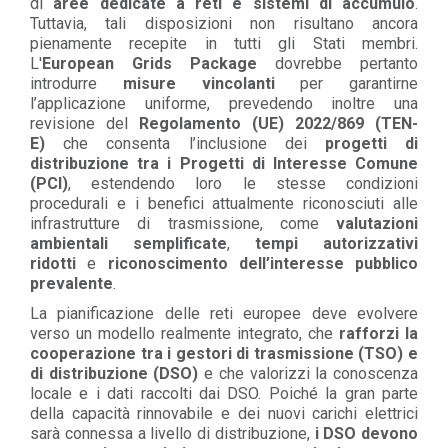
di
aree dedicate a reti e sistemi di accumulo
.
Tuttavia, tali disposizioni non risultano ancora
pienamente recepite in tutti gli Stati membri.
L'
European Grids Package
dovrebbe pertanto
introdurre
misure vincolanti
per garantirne
l’applicazione uniforme, prevedendo inoltre una
revisione del
Regolamento (UE) 2022/869 (TEN-
E)
che consenta l’inclusione dei
progetti di
distribuzione tra i Progetti di Interesse Comune
(PCI)
, estendendo loro le stesse condizioni
procedurali e i benefici attualmente riconosciuti alle
infrastrutture di trasmissione, come
valutazioni
ambientali semplificate
,
tempi autorizzativi
ridotti
e
riconoscimento dell’interesse pubblico
prevalente
.
La pianificazione delle reti europee deve evolvere
verso un modello realmente integrato, che
rafforzi la
cooperazione tra i gestori di trasmissione (TSO) e
di distribuzione (DSO)
e che valorizzi la conoscenza
locale e i dati raccolti dai DSO. Poiché la gran parte
della capacità rinnovabile e dei nuovi carichi elettrici
sarà connessa a livello di distribuzione,
i DSO devono