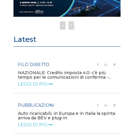
Latest
FILO DIRETTO
PU
NAZIONALE: Credito imposta 4.0: c’è più
Min
tempo per le comunicazioni di conferma -...
gl
LEGGI DI PIÙ
LE
PUBBLICAZIONI
PO
Auto ricaricabili, in Europa e in Italia la spinta
Mo
arriva da BEV e plug-in
va
LEGGI DI PIÙ
LE