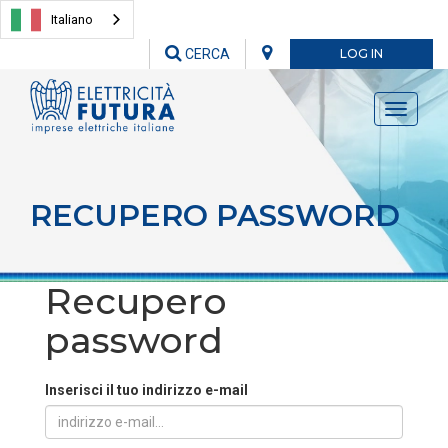
Italiano
CERCA
LOG IN
Toggle
navigati
RECUPERO PASSWORD
Recupero
password
Inserisci il tuo indirizzo e-mail