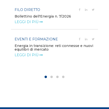
FILO DIRETTO
PO
Bollettino dell'Energia n. 7/2026
Mi
dei
LEGGI DI PIÙ
LE
EVENTI E FORMAZIONE
ion
PO
Energia in transizione: reti connesse e nuovi
equilibri di mercato
Di
co
LEGGI DI PIÙ
LE