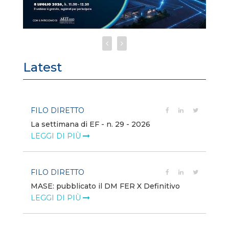
Latest
FILO DIRETTO
FI
La settimana di EF - n. 29 - 2026
Bo
LEGGI DI PIÙ
LE
FILO DIRETTO
EV
MASE: pubblicato il DM FER X Definitivo
En
eq
LEGGI DI PIÙ
LE