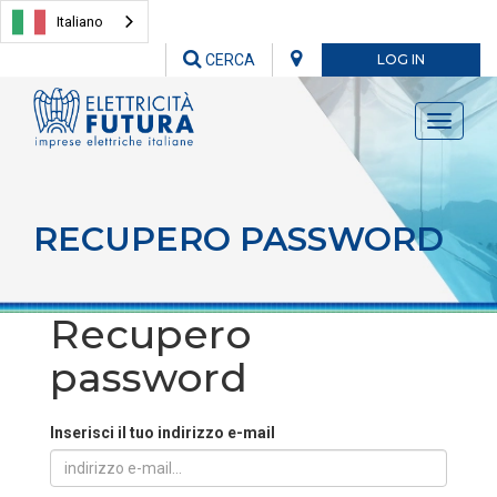
Italiano
CERCA
LOG IN
Toggle
navigati
RECUPERO PASSWORD
Recupero
password
Inserisci il tuo indirizzo e-mail