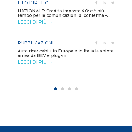
FILO DIRETTO
PU
NAZIONALE: Credito imposta 4.0: c’è più
tempo per le comunicazioni di conferma -...
Min
gl
LEGGI DI PIÙ
LE
PUBBLICAZIONI
PO
Auto ricaricabili, in Europa e in Italia la spinta
arriva da BEV e plug-in
Mo
va
LEGGI DI PIÙ
LE