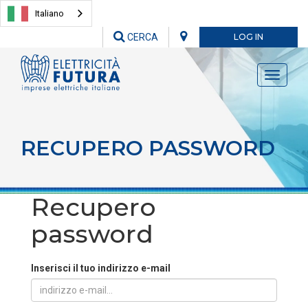
Italiano
CERCA
LOG IN
Toggle
navigati
RECUPERO PASSWORD
Recupero
password
Inserisci il tuo indirizzo e-mail