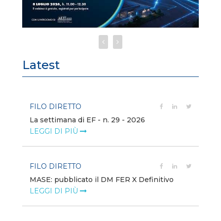
Latest
FILO DIRETTO
FI
La settimana di EF - n. 29 - 2026
Bo
LEGGI DI PIÙ
LE
FILO DIRETTO
EV
MASE: pubblicato il DM FER X Definitivo
En
eq
LEGGI DI PIÙ
LE