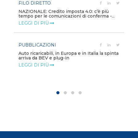
FILO DIRETTO
PU
NAZIONALE: Credito imposta 4.0: c’è più
tempo per le comunicazioni di conferma -...
Min
gl
LEGGI DI PIÙ
LE
PUBBLICAZIONI
PO
Auto ricaricabili, in Europa e in Italia la spinta
arriva da BEV e plug-in
Mo
va
LEGGI DI PIÙ
LE