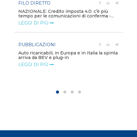
FILO DIRETTO
PU
NAZIONALE: Credito imposta 4.0: c’è più
tempo per le comunicazioni di conferma -...
Min
gl
LEGGI DI PIÙ
LE
PUBBLICAZIONI
PO
Auto ricaricabili, in Europa e in Italia la spinta
arriva da BEV e plug-in
Mo
va
LEGGI DI PIÙ
LE