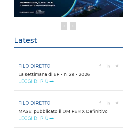
Latest
FILO DIRETTO
FI
La settimana di EF - n. 29 - 2026
Bo
LEGGI DI PIÙ
LE
FILO DIRETTO
EV
MASE: pubblicato il DM FER X Definitivo
En
eq
LEGGI DI PIÙ
LE