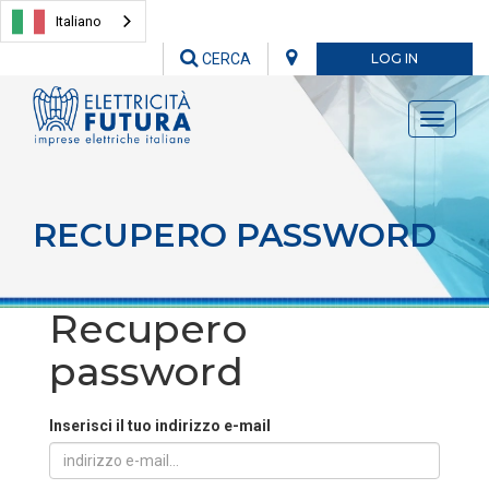
Italiano
CERCA
LOG IN
Toggle
navigati
RECUPERO PASSWORD
Recupero
password
Inserisci il tuo indirizzo e-mail