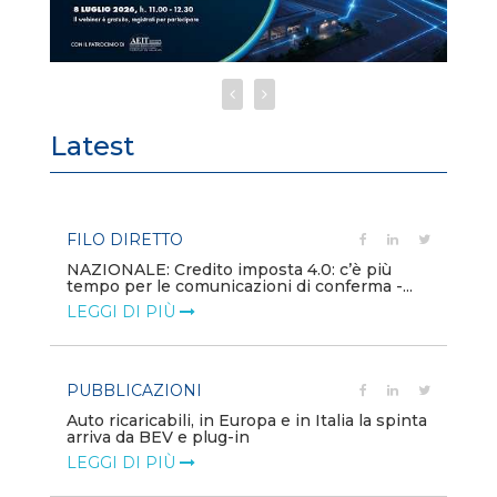
Latest
FILO DIRETTO
PU
NAZIONALE: Credito imposta 4.0: c’è più
Min
tempo per le comunicazioni di conferma -...
gl
LEGGI DI PIÙ
LE
PUBBLICAZIONI
PO
Auto ricaricabili, in Europa e in Italia la spinta
Mo
arriva da BEV e plug-in
va
LEGGI DI PIÙ
LE