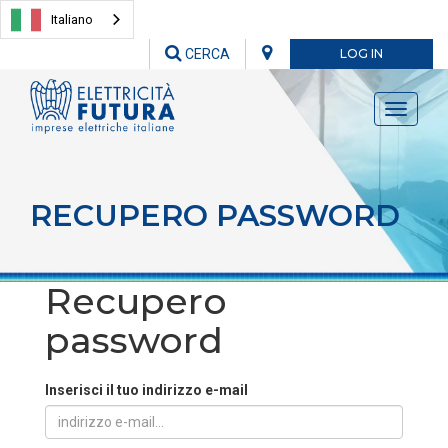
Italiano
CERCA
LOG IN
Toggle
navigati
RECUPERO PASSWORD
Recupero
password
Inserisci il tuo indirizzo e-mail