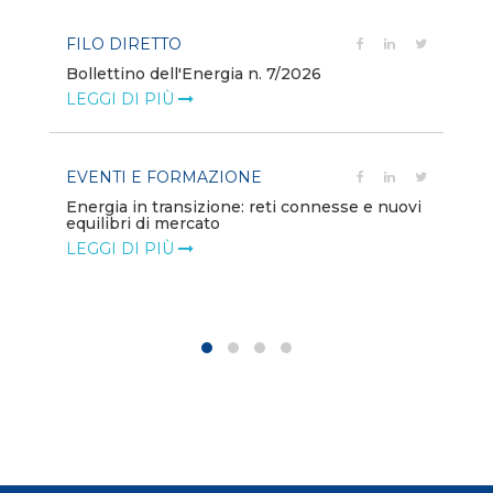
FILO DIRETTO
PO
Bollettino dell'Energia n. 7/2026
Mi
dei
LEGGI DI PIÙ
LE
EVENTI E FORMAZIONE
PO
Energia in transizione: reti connesse e nuovi
equilibri di mercato
Di
co
LEGGI DI PIÙ
LE