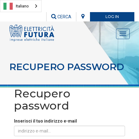
Italiano
CERCA
LOG IN
Toggle
navigati
RECUPERO PASSWORD
Recupero
password
Inserisci il tuo indirizzo e-mail