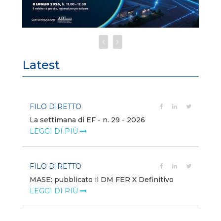
Latest
FILO DIRETTO
FI
La settimana di EF - n. 29 - 2026
Bo
LEGGI DI PIÙ
LE
FILO DIRETTO
EV
MASE: pubblicato il DM FER X Definitivo
En
eq
LEGGI DI PIÙ
LE