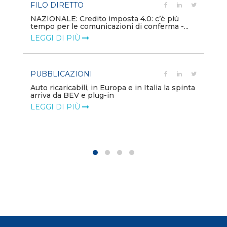
FILO DIRETTO
PU
NAZIONALE: Credito imposta 4.0: c’è più
tempo per le comunicazioni di conferma -...
Min
gl
LEGGI DI PIÙ
LE
PUBBLICAZIONI
PO
Auto ricaricabili, in Europa e in Italia la spinta
arriva da BEV e plug-in
Mo
va
LEGGI DI PIÙ
LE