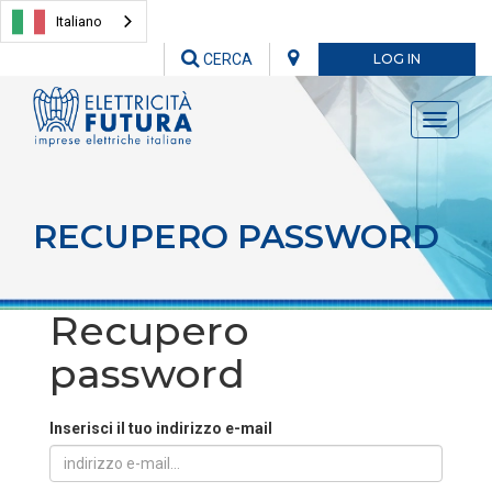
Italiano
CERCA
LOG IN
Toggle
navigati
RECUPERO PASSWORD
Recupero
password
Inserisci il tuo indirizzo e-mail