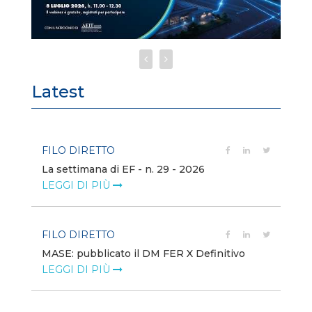
Latest
FILO DIRETTO
FI
La settimana di EF - n. 29 - 2026
Bo
LEGGI DI PIÙ
LE
FILO DIRETTO
EV
MASE: pubblicato il DM FER X Definitivo
En
eq
LEGGI DI PIÙ
LE