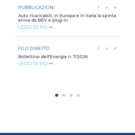
PUBBLICAZIONI
PO
Auto ricaricabili, in Europa e in Italia la spinta
arriva da BEV e plug-in
Mo
va
LEGGI DI PIÙ
LE
FILO DIRETTO
PO
Bollettino dell'Energia n. 7/2026
Mi
LEGGI DI PIÙ
dei
LE