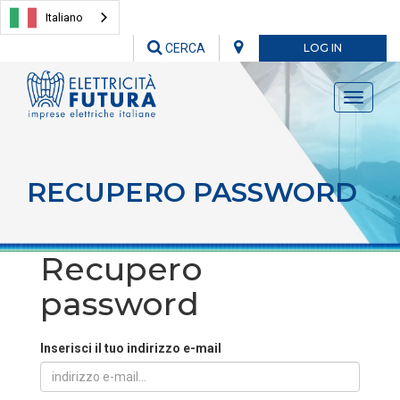
Italiano
CERCA
LOG IN
Toggle
navigati
RECUPERO PASSWORD
Recupero
password
Inserisci il tuo indirizzo e-mail