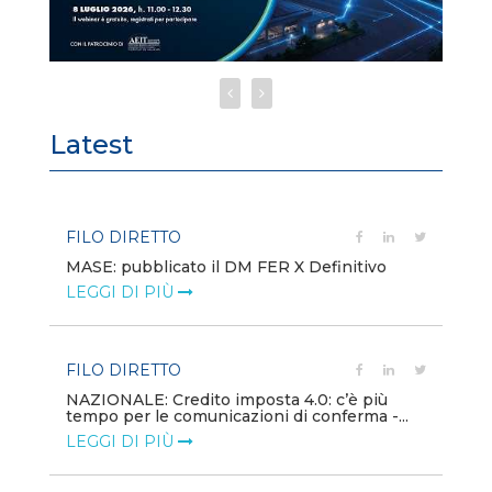
Latest
FILO DIRETTO
EV
MASE: pubblicato il DM FER X Definitivo
En
eq
LEGGI DI PIÙ
LE
FILO DIRETTO
PU
NAZIONALE: Credito imposta 4.0: c’è più
tempo per le comunicazioni di conferma -...
Min
gl
LEGGI DI PIÙ
LE