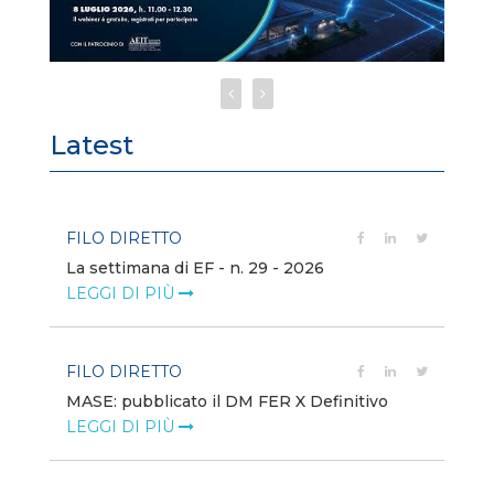
Latest
FILO DIRETTO
FI
La settimana di EF - n. 29 - 2026
Bo
LEGGI DI PIÙ
LE
FILO DIRETTO
EV
MASE: pubblicato il DM FER X Definitivo
En
eq
LEGGI DI PIÙ
LE