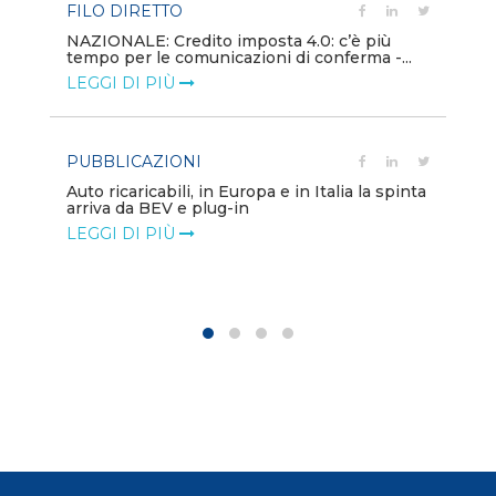
FILO DIRETTO
PU
NAZIONALE: Credito imposta 4.0: c’è più
tempo per le comunicazioni di conferma -...
Min
gl
LEGGI DI PIÙ
LE
PUBBLICAZIONI
PO
Auto ricaricabili, in Europa e in Italia la spinta
arriva da BEV e plug-in
Mo
va
LEGGI DI PIÙ
LE