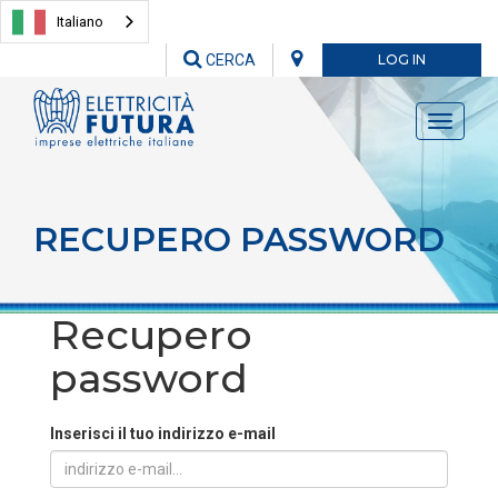
Italiano
CERCA
LOG IN
Toggle
navigati
RECUPERO PASSWORD
Recupero
password
Inserisci il tuo indirizzo e-mail