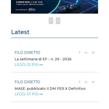
Latest
FILO DIRETTO
FI
La settimana di EF - n. 29 - 2026
Bo
LEGGI DI PIÙ
LE
FILO DIRETTO
EV
MASE: pubblicato il DM FER X Definitivo
En
eq
LEGGI DI PIÙ
LE