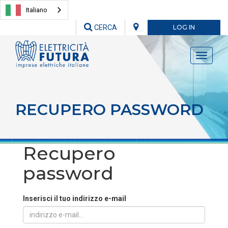
Italiano
CERCA
LOG IN
Toggle
navigati
RECUPERO PASSWORD
Recupero
password
Inserisci il tuo indirizzo e-mail