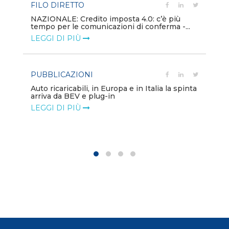
FILO DIRETTO
PU
NAZIONALE: Credito imposta 4.0: c’è più
tempo per le comunicazioni di conferma -...
Min
gl
LEGGI DI PIÙ
LE
PUBBLICAZIONI
PO
Auto ricaricabili, in Europa e in Italia la spinta
arriva da BEV e plug-in
Mo
va
LEGGI DI PIÙ
LE