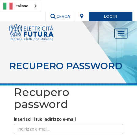
Italiano
CERCA
LOG IN
Toggle
navigati
RECUPERO PASSWORD
Recupero
password
Inserisci il tuo indirizzo e-mail