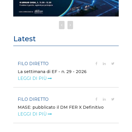
Latest
FILO DIRETTO
FI
La settimana di EF - n. 29 - 2026
Bo
LEGGI DI PIÙ
LE
FILO DIRETTO
EV
MASE: pubblicato il DM FER X Definitivo
En
eq
LEGGI DI PIÙ
LE