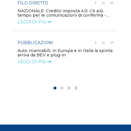
FILO DIRETTO
PU
NAZIONALE: Credito imposta 4.0: c’è più
tempo per le comunicazioni di conferma -...
Min
gl
LEGGI DI PIÙ
LE
PUBBLICAZIONI
PO
Auto ricaricabili, in Europa e in Italia la spinta
arriva da BEV e plug-in
Mo
va
LEGGI DI PIÙ
LE