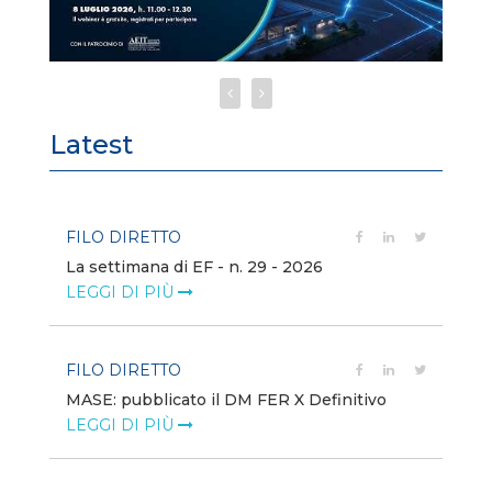
Latest
FILO DIRETTO
FI
La settimana di EF - n. 29 - 2026
Bo
LEGGI DI PIÙ
LE
FILO DIRETTO
EV
MASE: pubblicato il DM FER X Definitivo
En
eq
LEGGI DI PIÙ
LE