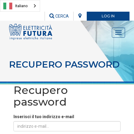
Italiano
CERCA
LOG IN
Toggle
navigati
RECUPERO PASSWORD
Recupero
password
Inserisci il tuo indirizzo e-mail