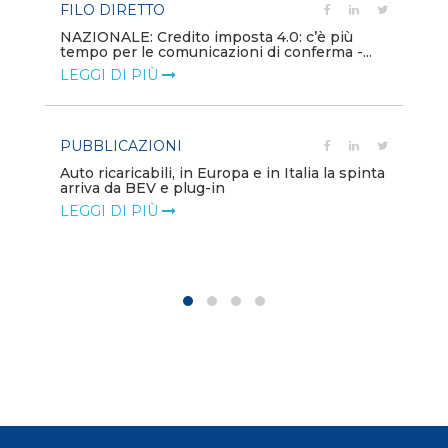
FILO DIRETTO
PU
NAZIONALE: Credito imposta 4.0: c’è più
tempo per le comunicazioni di conferma -...
Min
gl
LEGGI DI PIÙ
LE
PUBBLICAZIONI
PO
Auto ricaricabili, in Europa e in Italia la spinta
arriva da BEV e plug-in
Mo
va
LEGGI DI PIÙ
LE