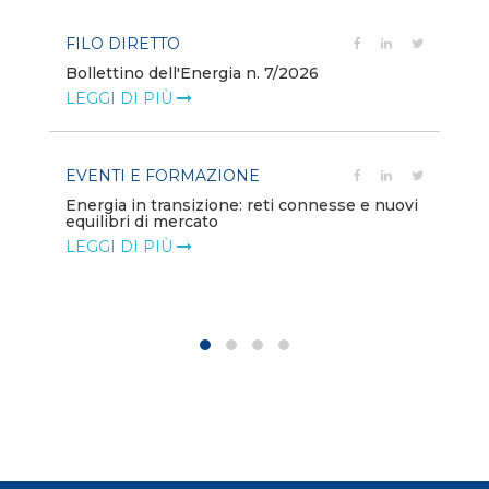
FILO DIRETTO
PO
Bollettino dell'Energia n. 7/2026
Mi
dei
LEGGI DI PIÙ
LE
EVENTI E FORMAZIONE
ion
PO
Energia in transizione: reti connesse e nuovi
equilibri di mercato
Di
co
LEGGI DI PIÙ
LE