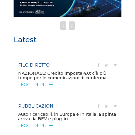
Latest
FILO DIRETTO
PU
NAZIONALE: Credito imposta 4.0: c’è più
Min
tempo per le comunicazioni di conferma -...
gl
LEGGI DI PIÙ
LE
PUBBLICAZIONI
PO
Auto ricaricabili, in Europa e in Italia la spinta
Mo
arriva da BEV e plug-in
va
LEGGI DI PIÙ
LE