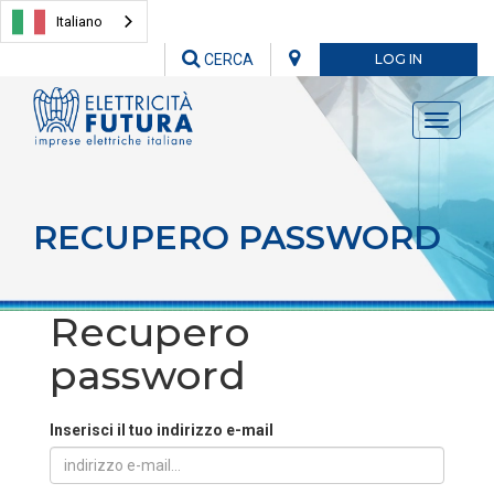
Italiano
CERCA
LOG IN
Toggle
navigati
RECUPERO PASSWORD
Recupero
password
Inserisci il tuo indirizzo e-mail