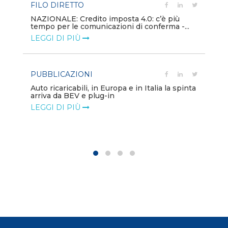
FILO DIRETTO
PU
NAZIONALE: Credito imposta 4.0: c’è più
tempo per le comunicazioni di conferma -...
Min
gl
LEGGI DI PIÙ
LE
PUBBLICAZIONI
PO
Auto ricaricabili, in Europa e in Italia la spinta
arriva da BEV e plug-in
Mo
va
LEGGI DI PIÙ
LE