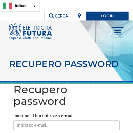
Italiano
CERCA
LOG IN
Toggle
navigati
RECUPERO PASSWORD
Recupero
password
Inserisci il tuo indirizzo e-mail