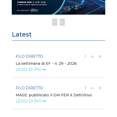
Latest
FILO DIRETTO
FI
La settimana di EF - n. 29 - 2026
Bo
LEGGI DI PIÙ
LE
FILO DIRETTO
EV
MASE: pubblicato il DM FER X Definitivo
En
eq
LEGGI DI PIÙ
LE