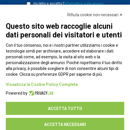
Ho letto e accetto l’
informativa sulla privacy
Rifiuta cookie non necessari ✕
Questo sito web raccoglie alcuni
dati personali dei visitatori e utenti
Con il tuo consenso, noi e i nostri partner utilizziamo i cookie e
tecnologie simili per archiviare, accedere ed elaborare i dati
personali come, ad esempio, la visita al sito web o la
personalizzazione degli annunci. Poiché rispettiamo il tuo diritto
alla privacy, è possibile scegliere di non consentire alcuni tipi di
cookie. Clicca su preferenze GDPR per saperne di più.
Piazza Alessandria, 24 - 00198 Roma
Visualizza la Cookie Policy Completa
Privacy Policy
Powered by
Cookie Policy
ACCETTA TUTTO
Seguici su:
ACCETTA NECESSARI