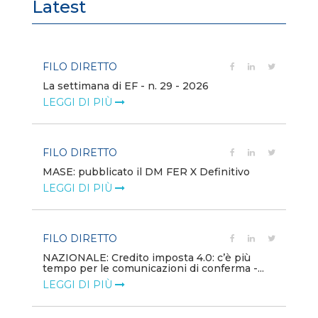
Latest
FILO DIRETTO
FI
La settimana di EF - n. 29 - 2026
Bo
LEGGI DI PIÙ
LE
FILO DIRETTO
EV
MASE: pubblicato il DM FER X Definitivo
En
eq
LEGGI DI PIÙ
LE
FILO DIRETTO
PU
NAZIONALE: Credito imposta 4.0: c’è più
tempo per le comunicazioni di conferma -...
Min
gl
LEGGI DI PIÙ
LE