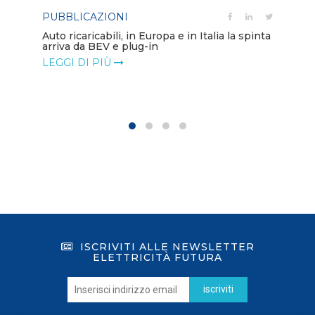
PUBBLICAZIONI
PO
Auto ricaricabili, in Europa e in Italia la spinta
arriva da BEV e plug-in
Mo
va
LEGGI DI PIÙ
LE
ISCRIVITI ALLE NEWSLETTER
ELETTRICITÀ FUTURA
iscriviti