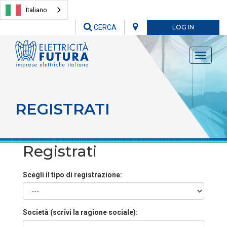
Italiano
CERCA
LOG IN
Toggle
navigati
REGISTRATI
Registrati
Scegli il tipo di registrazione:
Società (scrivi la ragione sociale):