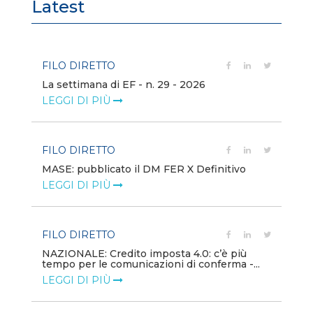
Latest
FILO DIRETTO
FI
La settimana di EF - n. 29 - 2026
Bo
LEGGI DI PIÙ
LE
FILO DIRETTO
EV
MASE: pubblicato il DM FER X Definitivo
En
eq
LEGGI DI PIÙ
LE
FILO DIRETTO
PU
NAZIONALE: Credito imposta 4.0: c’è più
tempo per le comunicazioni di conferma -...
Min
gl
LEGGI DI PIÙ
LE