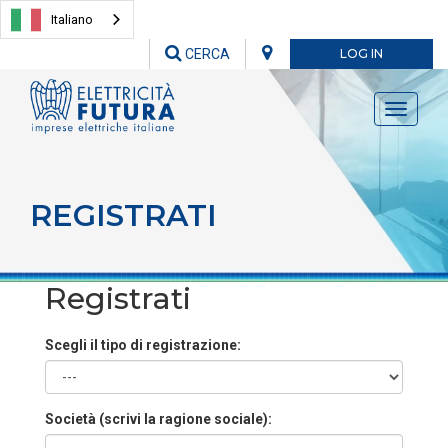
Italiano
CERCA
LOG IN
Toggle
navigati
REGISTRATI
Registrati
Scegli il tipo di registrazione:
Società (scrivi la ragione sociale):