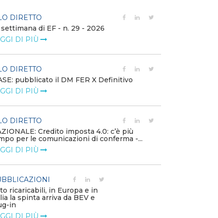
LO DIRETTO
FILO DIRETTO
 settimana di EF - n. 29 - 2026
Bollettino dell
GGI DI PIÙ
LEGGI DI PIÙ
LO DIRETTO
EVENTI E FO
SE: pubblicato il DM FER X Definitivo
Energia in tran
GGI DI PIÙ
connesse e nuo
mercato
LEGGI DI PIÙ
LO DIRETTO
ZIONALE: Credito imposta 4.0: c’è più
mpo per le comunicazioni di conferma -...
PUBBLICAZIO
GGI DI PIÙ
Minerali critici
diventa priorit
LEGGI DI PIÙ
BBLICAZIONI
to ricaricabili, in Europa e in
alia la spinta arriva da BEV e
POLICY
ug-in
Modalità di ri
GGI DI PIÙ