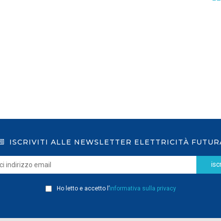
GSE: nuova procedura semplificata per le
richieste sui certificati bianchi
LEGGI DI PIÙ
ISCRIVITI ALLE NEWSLETTER ELETTRICITÀ FUTUR
iscr
Ho letto e accetto l’
informativa sulla privacy