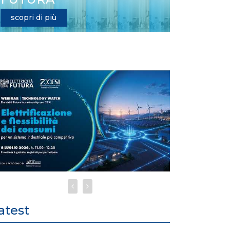
scopri di più
atest