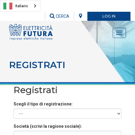
Italiano
CERCA
LOG IN
Toggle
navigati
REGISTRATI
Registrati
Scegli il tipo di registrazione:
Società (scrivi la ragione sociale):