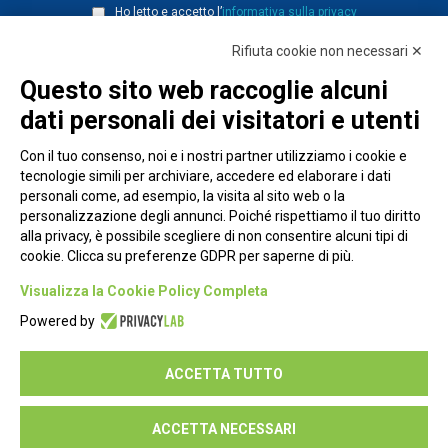
Ho letto e accetto l’
informativa sulla privacy
Rifiuta cookie non necessari ✕
Questo sito web raccoglie alcuni
dati personali dei visitatori e utenti
Con il tuo consenso, noi e i nostri partner utilizziamo i cookie e
tecnologie simili per archiviare, accedere ed elaborare i dati
personali come, ad esempio, la visita al sito web o la
personalizzazione degli annunci. Poiché rispettiamo il tuo diritto
alla privacy, è possibile scegliere di non consentire alcuni tipi di
cookie. Clicca su preferenze GDPR per saperne di più.
Piazza Alessandria, 24 - 00198 Roma
Visualizza la Cookie Policy Completa
Privacy Policy
Powered by
Cookie Policy
ACCETTA TUTTO
Seguici su:
ACCETTA NECESSARI