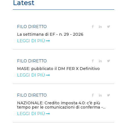
Latest
FILO DIRETTO
FI
La settimana di EF - n. 29 - 2026
Bo
LEGGI DI PIÙ
LE
FILO DIRETTO
EV
MASE: pubblicato il DM FER X Definitivo
En
eq
LEGGI DI PIÙ
LE
FILO DIRETTO
PU
NAZIONALE: Credito imposta 4.0: c’è più
tempo per le comunicazioni di conferma -...
Min
gl
LEGGI DI PIÙ
LE