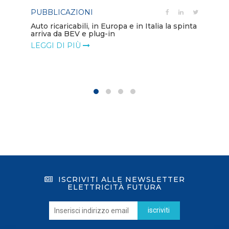
PUBBLICAZIONI
PO
Auto ricaricabili, in Europa e in Italia la spinta
arriva da BEV e plug-in
Mo
va
LEGGI DI PIÙ
LE
ISCRIVITI ALLE NEWSLETTER
ELETTRICITÀ FUTURA
iscriviti