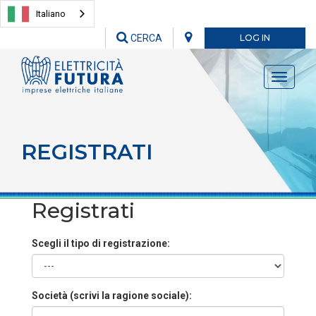
Italiano
CERCA
LOG IN
Toggle
navigati
REGISTRATI
Registrati
Scegli il tipo di registrazione:
Società (scrivi la ragione sociale):