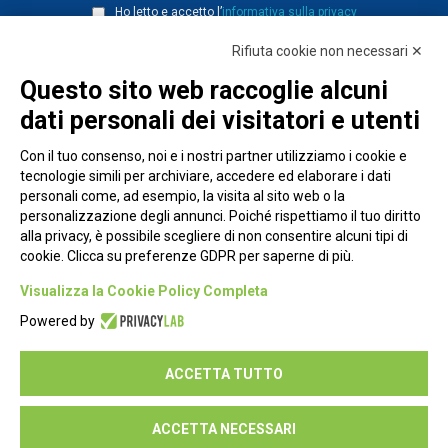
Ho letto e accetto l’
informativa sulla privacy
Rifiuta cookie non necessari ✕
Questo sito web raccoglie alcuni
dati personali dei visitatori e utenti
Con il tuo consenso, noi e i nostri partner utilizziamo i cookie e
tecnologie simili per archiviare, accedere ed elaborare i dati
personali come, ad esempio, la visita al sito web o la
personalizzazione degli annunci. Poiché rispettiamo il tuo diritto
alla privacy, è possibile scegliere di non consentire alcuni tipi di
cookie. Clicca su preferenze GDPR per saperne di più.
Piazza Alessandria, 24 - 00198 Roma
Visualizza la Cookie Policy Completa
Privacy Policy
Powered by
Cookie Policy
ACCETTA TUTTO
Seguici su:
ACCETTA NECESSARI