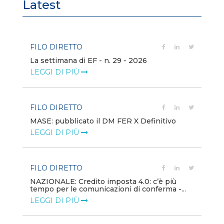
Latest
FILO DIRETTO
FI
La settimana di EF - n. 29 - 2026
Bo
LEGGI DI PIÙ
LE
FILO DIRETTO
EV
MASE: pubblicato il DM FER X Definitivo
En
eq
LEGGI DI PIÙ
LE
FILO DIRETTO
PU
NAZIONALE: Credito imposta 4.0: c’è più
tempo per le comunicazioni di conferma -...
Min
gl
LEGGI DI PIÙ
LE