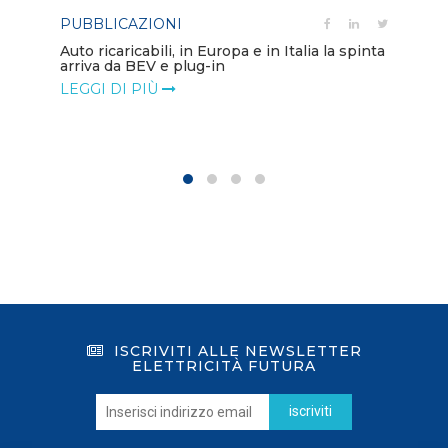
PUBBLICAZIONI
PO
Auto ricaricabili, in Europa e in Italia la spinta
arriva da BEV e plug-in
Mo
va
LEGGI DI PIÙ
LE
ISCRIVITI ALLE NEWSLETTER
ELETTRICITÀ FUTURA
iscriviti