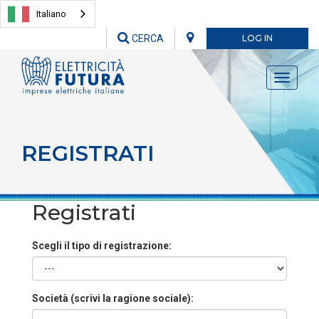
Italiano
CERCA
LOG IN
Toggle
navigati
REGISTRATI
Registrati
Scegli il tipo di registrazione:
Società (scrivi la ragione sociale):