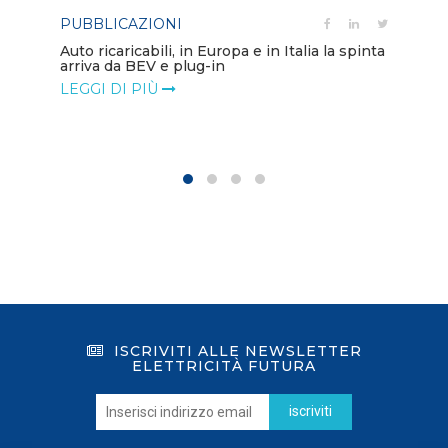
PUBBLICAZIONI
PO
Auto ricaricabili, in Europa e in Italia la spinta
arriva da BEV e plug-in
Mo
va
LEGGI DI PIÙ
LE
ISCRIVITI ALLE NEWSLETTER
ELETTRICITÀ FUTURA
iscriviti