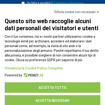
Ho letto e accetto l’
informativa sulla privacy
Rifiuta cookie non necessari ✕
Questo sito web raccoglie alcuni
dati personali dei visitatori e utenti
Con il tuo consenso, noi e i nostri partner utilizziamo i cookie e
tecnologie simili per archiviare, accedere ed elaborare i dati
personali come, ad esempio, la visita al sito web o la
personalizzazione degli annunci. Poiché rispettiamo il tuo diritto
alla privacy, è possibile scegliere di non consentire alcuni tipi di
cookie. Clicca su preferenze GDPR per saperne di più.
Piazza Alessandria, 24 - 00198 Roma
Visualizza la Cookie Policy Completa
Privacy Policy
Powered by
Cookie Policy
ACCETTA TUTTO
Seguici su:
ACCETTA NECESSARI