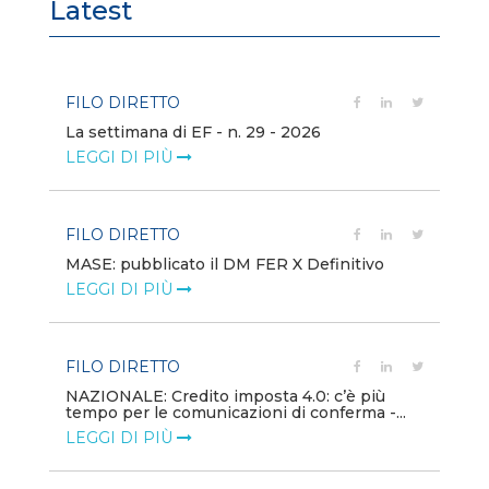
Latest
FILO DIRETTO
FI
La settimana di EF - n. 29 - 2026
Bo
LEGGI DI PIÙ
LE
FILO DIRETTO
EV
MASE: pubblicato il DM FER X Definitivo
En
eq
LEGGI DI PIÙ
LE
FILO DIRETTO
PU
NAZIONALE: Credito imposta 4.0: c’è più
tempo per le comunicazioni di conferma -...
Min
gl
LEGGI DI PIÙ
LE