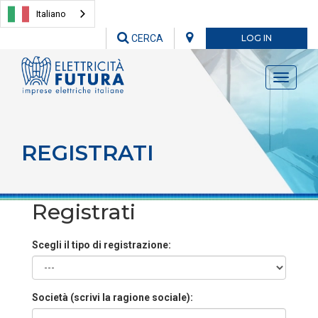
Italiano
CERCA
LOG IN
Toggle
navigati
REGISTRATI
Registrati
Scegli il tipo di registrazione:
Società (scrivi la ragione sociale):