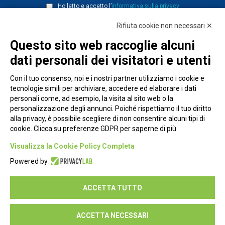
Ho letto e accetto l’
informativa sulla privacy
Rifiuta cookie non necessari ✕
Questo sito web raccoglie alcuni
dati personali dei visitatori e utenti
Con il tuo consenso, noi e i nostri partner utilizziamo i cookie e
tecnologie simili per archiviare, accedere ed elaborare i dati
personali come, ad esempio, la visita al sito web o la
personalizzazione degli annunci. Poiché rispettiamo il tuo diritto
alla privacy, è possibile scegliere di non consentire alcuni tipi di
cookie. Clicca su preferenze GDPR per saperne di più.
Piazza Alessandria, 24 - 00198 Roma
Visualizza la Cookie Policy Completa
Privacy Policy
Powered by
Cookie Policy
ACCETTA TUTTO
Seguici su:
ACCETTA NECESSARI