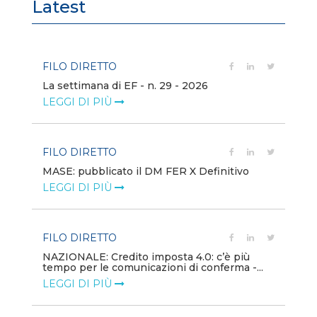
Latest
FILO DIRETTO
FI
La settimana di EF - n. 29 - 2026
Bo
LEGGI DI PIÙ
LE
FILO DIRETTO
EV
MASE: pubblicato il DM FER X Definitivo
En
eq
LEGGI DI PIÙ
LE
FILO DIRETTO
PU
NAZIONALE: Credito imposta 4.0: c’è più
tempo per le comunicazioni di conferma -...
Min
gl
LEGGI DI PIÙ
LE