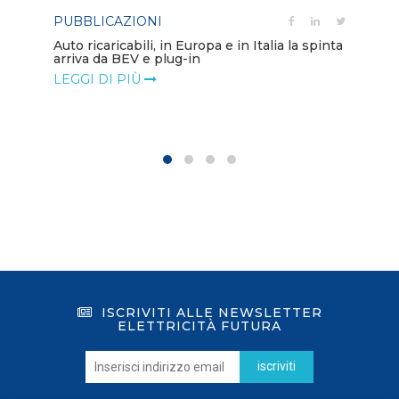
PUBBLICAZIONI
PO
Auto ricaricabili, in Europa e in Italia la spinta
arriva da BEV e plug-in
Mo
va
LEGGI DI PIÙ
LE
ISCRIVITI ALLE NEWSLETTER
ELETTRICITÀ FUTURA
iscriviti