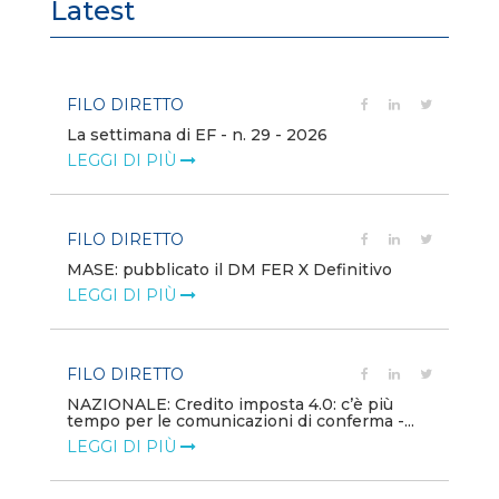
Latest
FILO DIRETTO
FI
La settimana di EF - n. 29 - 2026
Bo
LEGGI DI PIÙ
LE
FILO DIRETTO
EV
MASE: pubblicato il DM FER X Definitivo
En
eq
LEGGI DI PIÙ
LE
FILO DIRETTO
PU
NAZIONALE: Credito imposta 4.0: c’è più
tempo per le comunicazioni di conferma -...
Min
gl
LEGGI DI PIÙ
LE