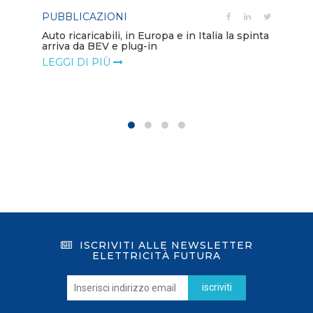
PUBBLICAZIONI
PO
Auto ricaricabili, in Europa e in Italia la spinta
arriva da BEV e plug-in
Mo
va
LEGGI DI PIÙ
LE
ISCRIVITI ALLE NEWSLETTER
ELETTRICITÀ FUTURA
iscriviti