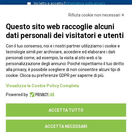
Ho letto e accetto l’
informativa sulla privacy
Rifiuta cookie non necessari ✕
Questo sito web raccoglie alcuni
dati personali dei visitatori e utenti
Con il tuo consenso, noi e i nostri partner utilizziamo i cookie e
tecnologie simili per archiviare, accedere ed elaborare i dati
personali come, ad esempio, la visita al sito web o la
personalizzazione degli annunci. Poiché rispettiamo il tuo diritto
alla privacy, è possibile scegliere di non consentire alcuni tipi di
cookie. Clicca su preferenze GDPR per saperne di più.
Piazza Alessandria, 24 - 00198 Roma
Visualizza la Cookie Policy Completa
Privacy Policy
Powered by
Cookie Policy
ACCETTA TUTTO
Seguici su:
ACCETTA NECESSARI