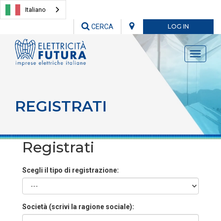
Italiano
CERCA
LOG IN
Toggle
navigati
REGISTRATI
Registrati
Scegli il tipo di registrazione:
Società (scrivi la ragione sociale):