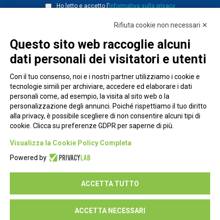
Ho letto e accetto l’
informativa sulla privacy
Rifiuta cookie non necessari ✕
Questo sito web raccoglie alcuni
dati personali dei visitatori e utenti
Con il tuo consenso, noi e i nostri partner utilizziamo i cookie e
tecnologie simili per archiviare, accedere ed elaborare i dati
personali come, ad esempio, la visita al sito web o la
personalizzazione degli annunci. Poiché rispettiamo il tuo diritto
alla privacy, è possibile scegliere di non consentire alcuni tipi di
cookie. Clicca su preferenze GDPR per saperne di più.
Piazza Alessandria, 24 - 00198 Roma
Visualizza la Cookie Policy Completa
Privacy Policy
Powered by
Cookie Policy
ACCETTA TUTTO
Seguici su:
ACCETTA NECESSARI