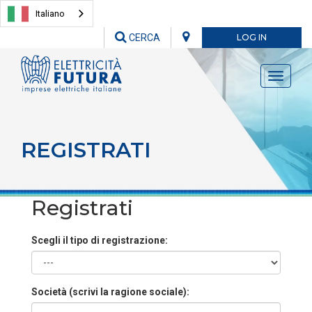
Italiano
CERCA
LOG IN
Toggle
navigati
REGISTRATI
Registrati
Scegli il tipo di registrazione:
Società (scrivi la ragione sociale):