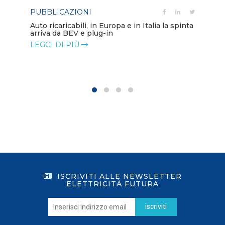
PUBBLICAZIONI
PO
Auto ricaricabili, in Europa e in Italia la spinta
arriva da BEV e plug-in
Mo
va
LEGGI DI PIÙ
LE
ISCRIVITI ALLE NEWSLETTER
ELETTRICITÀ FUTURA
iscriviti