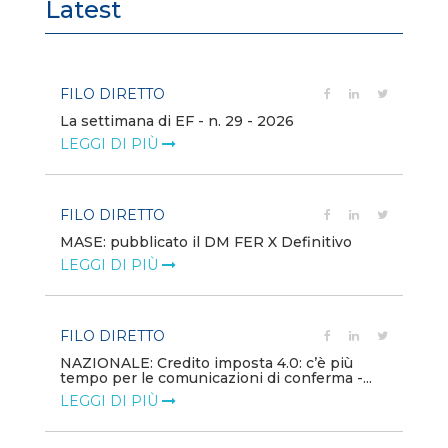
Latest
FILO DIRETTO
FI
La settimana di EF - n. 29 - 2026
Bo
LEGGI DI PIÙ
LE
FILO DIRETTO
EV
MASE: pubblicato il DM FER X Definitivo
En
eq
LEGGI DI PIÙ
LE
FILO DIRETTO
PU
NAZIONALE: Credito imposta 4.0: c’è più
tempo per le comunicazioni di conferma -...
Min
gl
LEGGI DI PIÙ
LE