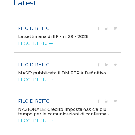
Latest
FILO DIRETTO
FI
La settimana di EF - n. 29 - 2026
Bo
LEGGI DI PIÙ
LE
FILO DIRETTO
EV
MASE: pubblicato il DM FER X Definitivo
En
eq
LEGGI DI PIÙ
LE
FILO DIRETTO
PU
NAZIONALE: Credito imposta 4.0: c’è più
tempo per le comunicazioni di conferma -...
Min
gl
LEGGI DI PIÙ
LE