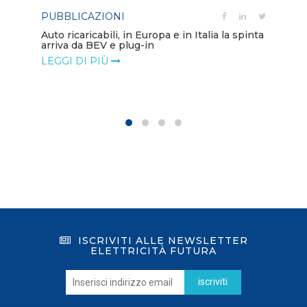
PUBBLICAZIONI
PO
Auto ricaricabili, in Europa e in Italia la spinta
arriva da BEV e plug-in
Mo
va
LEGGI DI PIÙ
LE
ISCRIVITI ALLE NEWSLETTER
ELETTRICITÀ FUTURA
iscriviti