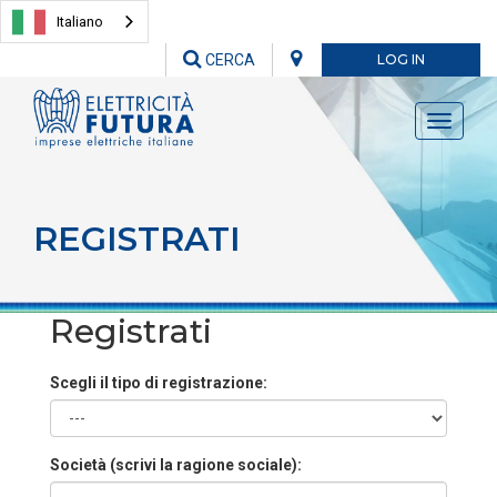
Italiano
CERCA
LOG IN
Toggle
navigati
REGISTRATI
Registrati
Scegli il tipo di registrazione:
Società (scrivi la ragione sociale):