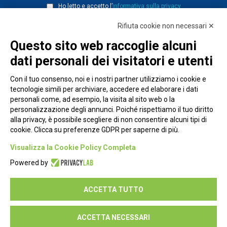
Ho letto e accetto l’
informativa sulla privacy
Rifiuta cookie non necessari ✕
Questo sito web raccoglie alcuni
dati personali dei visitatori e utenti
Con il tuo consenso, noi e i nostri partner utilizziamo i cookie e
tecnologie simili per archiviare, accedere ed elaborare i dati
personali come, ad esempio, la visita al sito web o la
personalizzazione degli annunci. Poiché rispettiamo il tuo diritto
alla privacy, è possibile scegliere di non consentire alcuni tipi di
cookie. Clicca su preferenze GDPR per saperne di più.
Piazza Alessandria, 24 - 00198 Roma
Visualizza la Cookie Policy Completa
Privacy Policy
Powered by
Cookie Policy
ACCETTA TUTTO
Seguici su:
ACCETTA NECESSARI