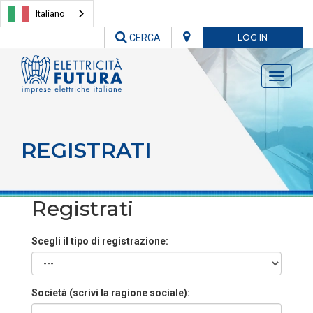
Italiano
CERCA
LOG IN
Toggle
navigati
REGISTRATI
Registrati
Scegli il tipo di registrazione:
Società (scrivi la ragione sociale):