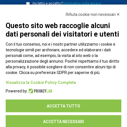
Ho letto e accetto l’
informativa sulla privacy
Rifiuta cookie non necessari ✕
Questo sito web raccoglie alcuni
dati personali dei visitatori e utenti
Con il tuo consenso, noi e i nostri partner utilizziamo i cookie e
tecnologie simili per archiviare, accedere ed elaborare i dati
personali come, ad esempio, la visita al sito web o la
personalizzazione degli annunci. Poiché rispettiamo il tuo diritto
alla privacy, è possibile scegliere di non consentire alcuni tipi di
cookie. Clicca su preferenze GDPR per saperne di più.
Piazza Alessandria, 24 - 00198 Roma
Visualizza la Cookie Policy Completa
Privacy Policy
Powered by
Cookie Policy
ACCETTA TUTTO
Seguici su:
ACCETTA NECESSARI