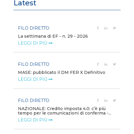
Latest
FILO DIRETTO
FI
La settimana di EF - n. 29 - 2026
Bo
LEGGI DI PIÙ
LE
FILO DIRETTO
EV
MASE: pubblicato il DM FER X Definitivo
En
eq
LEGGI DI PIÙ
LE
FILO DIRETTO
PU
NAZIONALE: Credito imposta 4.0: c’è più
tempo per le comunicazioni di conferma -...
Min
gl
LEGGI DI PIÙ
LE