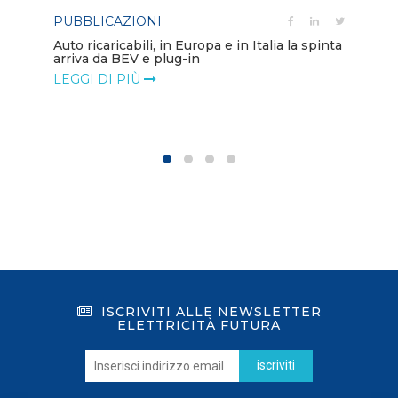
PUBBLICAZIONI
PO
Auto ricaricabili, in Europa e in Italia la spinta
arriva da BEV e plug-in
Mo
va
LEGGI DI PIÙ
LE
ISCRIVITI ALLE NEWSLETTER
ELETTRICITÀ FUTURA
iscriviti