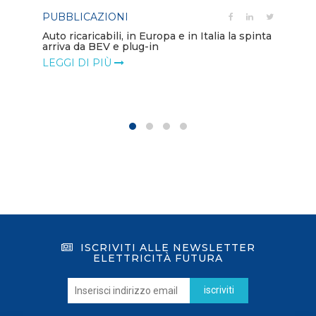
PUBBLICAZIONI
PO
Auto ricaricabili, in Europa e in Italia la spinta
arriva da BEV e plug-in
Mo
va
LEGGI DI PIÙ
LE
ISCRIVITI ALLE NEWSLETTER
ELETTRICITÀ FUTURA
iscriviti