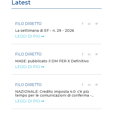
Latest
FILO DIRETTO
FI
La settimana di EF - n. 29 - 2026
Bo
LEGGI DI PIÙ
LE
FILO DIRETTO
EV
MASE: pubblicato il DM FER X Definitivo
En
eq
LEGGI DI PIÙ
LE
FILO DIRETTO
PU
NAZIONALE: Credito imposta 4.0: c’è più
tempo per le comunicazioni di conferma -...
Min
gl
LEGGI DI PIÙ
LE