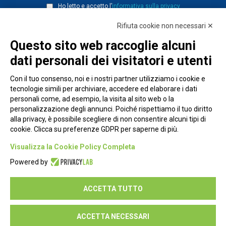
Ho letto e accetto l’
informativa sulla privacy
Rifiuta cookie non necessari ✕
Questo sito web raccoglie alcuni
dati personali dei visitatori e utenti
Con il tuo consenso, noi e i nostri partner utilizziamo i cookie e
tecnologie simili per archiviare, accedere ed elaborare i dati
personali come, ad esempio, la visita al sito web o la
personalizzazione degli annunci. Poiché rispettiamo il tuo diritto
alla privacy, è possibile scegliere di non consentire alcuni tipi di
cookie. Clicca su preferenze GDPR per saperne di più.
Piazza Alessandria, 24 - 00198 Roma
Visualizza la Cookie Policy Completa
Privacy Policy
Powered by
Cookie Policy
ACCETTA TUTTO
Seguici su:
ACCETTA NECESSARI