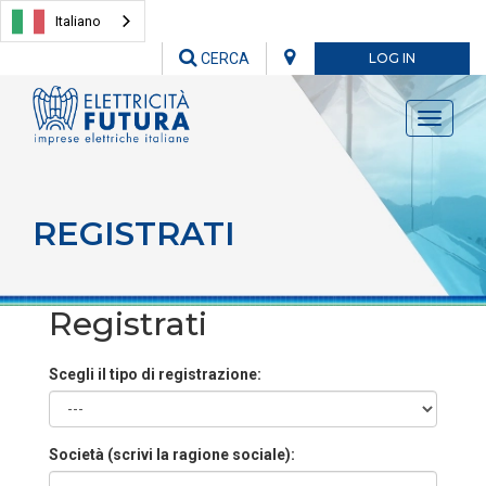
Italiano
CERCA
LOG IN
Toggle
navigati
REGISTRATI
Registrati
Scegli il tipo di registrazione:
Società (scrivi la ragione sociale):