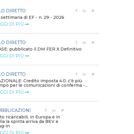
LO DIRETTO
FILO DIRETTO
 settimana di EF - n. 29 - 2026
Bollettino dell
GGI DI PIÙ
LEGGI DI PIÙ
LO DIRETTO
EVENTI E FO
SE: pubblicato il DM FER X Definitivo
Energia in tran
GGI DI PIÙ
connesse e nuo
mercato
LEGGI DI PIÙ
LO DIRETTO
ZIONALE: Credito imposta 4.0: c’è più
mpo per le comunicazioni di conferma -...
PUBBLICAZIO
GGI DI PIÙ
Minerali critici
diventa priorit
LEGGI DI PIÙ
BBLICAZIONI
to ricaricabili, in Europa e in
alia la spinta arriva da BEV e
POLICY
ug-in
Modalità di ri
GGI DI PIÙ