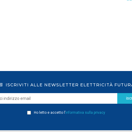
GSE: nuova procedura semplificata per le
richieste sui certificati bianchi
LEGGI DI PIÙ
ISCRIVITI ALLE NEWSLETTER ELETTRICITÀ FUTUR
iscr
Ho letto e accetto l’
informativa sulla privacy