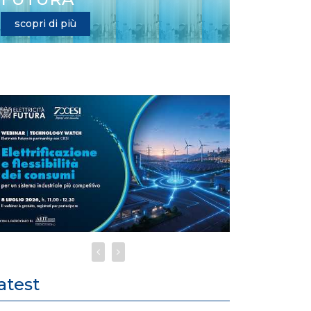
scopri di più
atest