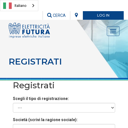
Italiano
CERCA
LOG IN
Toggle
navigati
REGISTRATI
Registrati
Scegli il tipo di registrazione:
Società (scrivi la ragione sociale):