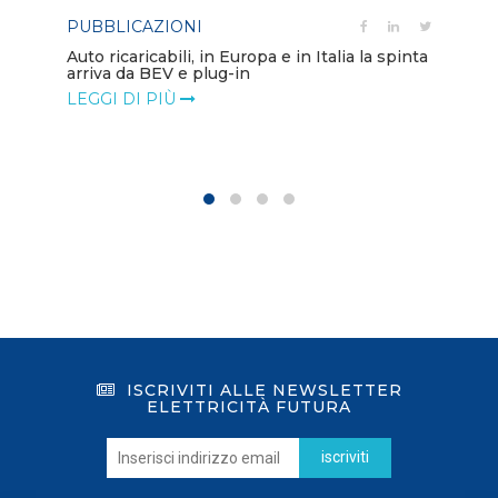
PUBBLICAZIONI
PO
Auto ricaricabili, in Europa e in Italia la spinta
arriva da BEV e plug-in
Mo
va
LEGGI DI PIÙ
LE
ISCRIVITI ALLE NEWSLETTER
ELETTRICITÀ FUTURA
iscriviti