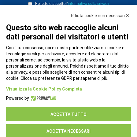
Ho letto e accetto l’
informativa sulla privacy
Rifiuta cookie non necessari ✕
Questo sito web raccoglie alcuni
dati personali dei visitatori e utenti
Con il tuo consenso, noi e i nostri partner utilizziamo i cookie e
tecnologie simili per archiviare, accedere ed elaborare i dati
personali come, ad esempio, la visita al sito web o la
personalizzazione degli annunci. Poiché rispettiamo il tuo diritto
alla privacy, è possibile scegliere di non consentire alcuni tipi di
cookie. Clicca su preferenze GDPR per saperne di più.
Piazza Alessandria, 24 - 00198 Roma
Visualizza la Cookie Policy Completa
Privacy Policy
Powered by
Cookie Policy
ACCETTA TUTTO
Seguici su:
ACCETTA NECESSARI