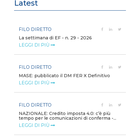
Latest
FILO DIRETTO
FI
La settimana di EF - n. 29 - 2026
Bo
LEGGI DI PIÙ
LE
FILO DIRETTO
EV
MASE: pubblicato il DM FER X Definitivo
En
eq
LEGGI DI PIÙ
LE
FILO DIRETTO
PU
NAZIONALE: Credito imposta 4.0: c’è più
tempo per le comunicazioni di conferma -...
Min
gl
LEGGI DI PIÙ
LE