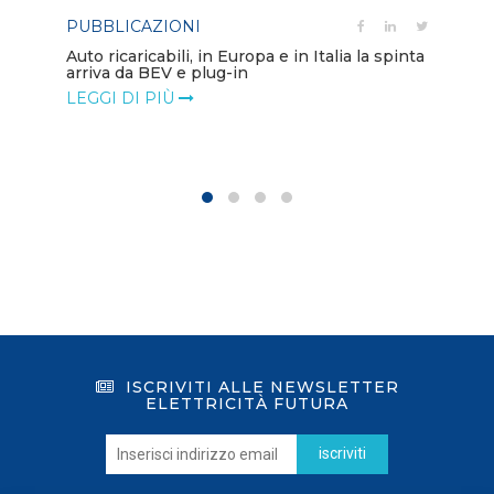
PUBBLICAZIONI
PO
Auto ricaricabili, in Europa e in Italia la spinta
arriva da BEV e plug-in
Mo
va
LEGGI DI PIÙ
LE
ISCRIVITI ALLE NEWSLETTER
ELETTRICITÀ FUTURA
iscriviti