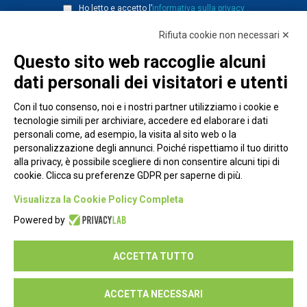
Ho letto e accetto l’
informativa sulla privacy
Rifiuta cookie non necessari ✕
Questo sito web raccoglie alcuni
dati personali dei visitatori e utenti
Con il tuo consenso, noi e i nostri partner utilizziamo i cookie e
tecnologie simili per archiviare, accedere ed elaborare i dati
personali come, ad esempio, la visita al sito web o la
personalizzazione degli annunci. Poiché rispettiamo il tuo diritto
alla privacy, è possibile scegliere di non consentire alcuni tipi di
cookie. Clicca su preferenze GDPR per saperne di più.
Piazza Alessandria, 24 - 00198 Roma
Visualizza la Cookie Policy Completa
Privacy Policy
Powered by
Cookie Policy
ACCETTA TUTTO
Seguici su:
ACCETTA NECESSARI