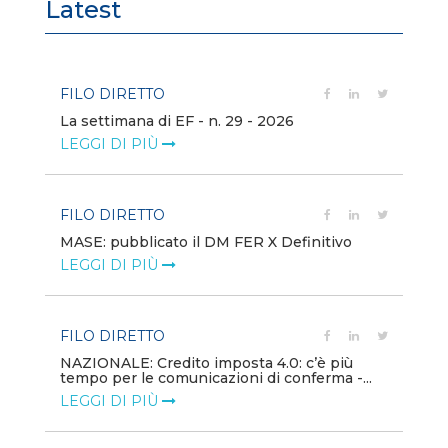
Latest
FILO DIRETTO
FI
La settimana di EF - n. 29 - 2026
Bo
LEGGI DI PIÙ
LE
FILO DIRETTO
EV
MASE: pubblicato il DM FER X Definitivo
En
eq
LEGGI DI PIÙ
LE
FILO DIRETTO
PU
NAZIONALE: Credito imposta 4.0: c’è più
tempo per le comunicazioni di conferma -...
Min
gl
LEGGI DI PIÙ
LE