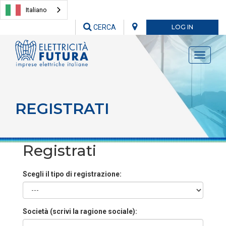
Italiano
CERCA
LOG IN
Toggle
navigati
REGISTRATI
Registrati
Scegli il tipo di registrazione:
Società (scrivi la ragione sociale):