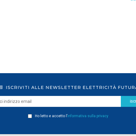
GSE: nuova procedura semplificata per le
richieste sui certificati bianchi
LEGGI DI PIÙ
ISCRIVITI ALLE NEWSLETTER ELETTRICITÀ FUTUR
iscr
Ho letto e accetto l’
informativa sulla privacy