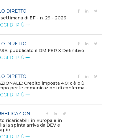
LO DIRETTO
FILO DIRETTO
 settimana di EF - n. 29 - 2026
Bollettino dell
GGI DI PIÙ
LEGGI DI PIÙ
LO DIRETTO
EVENTI E FO
SE: pubblicato il DM FER X Definitivo
Energia in tran
GGI DI PIÙ
connesse e nuo
mercato
LEGGI DI PIÙ
LO DIRETTO
ZIONALE: Credito imposta 4.0: c’è più
mpo per le comunicazioni di conferma -...
PUBBLICAZIO
GGI DI PIÙ
Minerali critici
diventa priorit
LEGGI DI PIÙ
BBLICAZIONI
to ricaricabili, in Europa e in
alia la spinta arriva da BEV e
POLICY
ug-in
Modalità di ri
GGI DI PIÙ