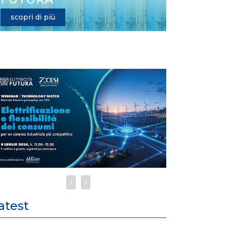
scopri di più
atest