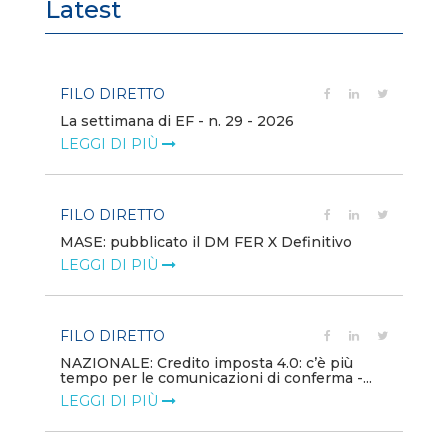
Latest
FILO DIRETTO
FI
La settimana di EF - n. 29 - 2026
Bo
LEGGI DI PIÙ
LE
FILO DIRETTO
EV
MASE: pubblicato il DM FER X Definitivo
En
eq
LEGGI DI PIÙ
LE
FILO DIRETTO
PU
NAZIONALE: Credito imposta 4.0: c’è più
tempo per le comunicazioni di conferma -...
Min
gl
LEGGI DI PIÙ
LE