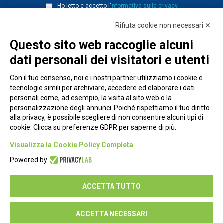
Ho letto e accetto l’
informativa sulla privacy
Rifiuta cookie non necessari ✕
Questo sito web raccoglie alcuni
dati personali dei visitatori e utenti
Con il tuo consenso, noi e i nostri partner utilizziamo i cookie e
tecnologie simili per archiviare, accedere ed elaborare i dati
personali come, ad esempio, la visita al sito web o la
personalizzazione degli annunci. Poiché rispettiamo il tuo diritto
alla privacy, è possibile scegliere di non consentire alcuni tipi di
cookie. Clicca su preferenze GDPR per saperne di più.
Piazza Alessandria, 24 - 00198 Roma
Visualizza la Cookie Policy Completa
Privacy Policy
Powered by
Cookie Policy
ACCETTA TUTTO
Seguici su:
ACCETTA NECESSARI