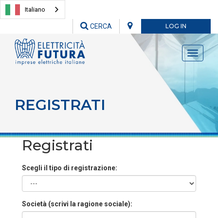
Italiano
CERCA
LOG IN
Toggle
navigati
REGISTRATI
Registrati
Scegli il tipo di registrazione:
Società (scrivi la ragione sociale):