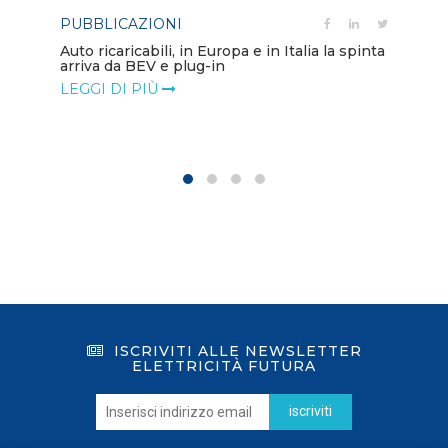
PUBBLICAZIONI
PO
Auto ricaricabili, in Europa e in Italia la spinta
arriva da BEV e plug-in
Mo
va
LEGGI DI PIÙ
LE
ISCRIVITI ALLE NEWSLETTER
ELETTRICITÀ FUTURA
iscriviti