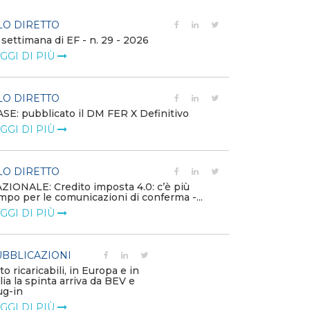
LO DIRETTO
FILO DIRETTO
 settimana di EF - n. 29 - 2026
Bollettino dell
GGI DI PIÙ
LEGGI DI PIÙ
LO DIRETTO
EVENTI E FO
SE: pubblicato il DM FER X Definitivo
Energia in tran
GGI DI PIÙ
connesse e nuo
mercato
LEGGI DI PIÙ
LO DIRETTO
ZIONALE: Credito imposta 4.0: c’è più
mpo per le comunicazioni di conferma -...
PUBBLICAZIO
GGI DI PIÙ
Minerali critici
diventa priorit
LEGGI DI PIÙ
BBLICAZIONI
to ricaricabili, in Europa e in
alia la spinta arriva da BEV e
POLICY
ug-in
Modalità di ri
GGI DI PIÙ