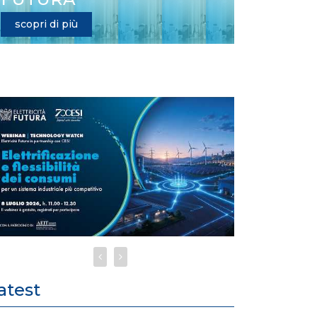
scopri di più
atest