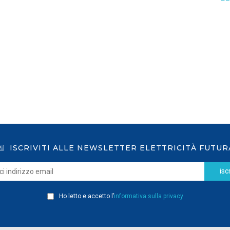
GSE: nuova procedura semplificata per le
richieste sui certificati bianchi
LEGGI DI PIÙ
ISCRIVITI ALLE NEWSLETTER ELETTRICITÀ FUTUR
iscr
Ho letto e accetto l’
informativa sulla privacy