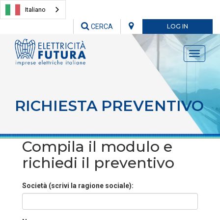
Italiano
CERCA
LOG IN
Toggle
navigati
RICHIESTA PREVENTIVO
Compila il modulo e
richiedi il preventivo
Società (scrivi la ragione sociale):