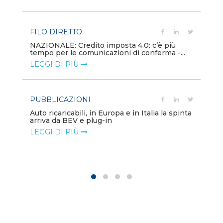
LE
FILO DIRETTO
PU
NAZIONALE: Credito imposta 4.0: c’è più
tempo per le comunicazioni di conferma -...
Min
gl
LEGGI DI PIÙ
LE
PUBBLICAZIONI
PO
Auto ricaricabili, in Europa e in Italia la spinta
arriva da BEV e plug-in
Mo
va
LEGGI DI PIÙ
LE