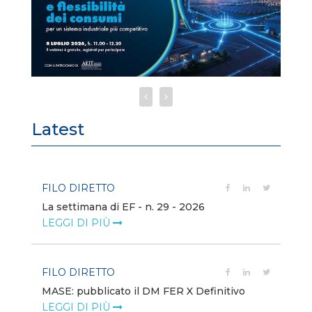
Latest
FILO DIRETTO
FI
La settimana di EF - n. 29 - 2026
Bo
LEGGI DI PIÙ
LE
FILO DIRETTO
EV
MASE: pubblicato il DM FER X Definitivo
En
eq
LEGGI DI PIÙ