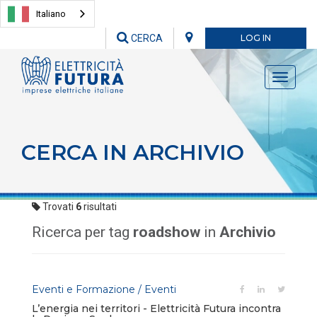
Italiano
CERCA
LOG IN
Toggle
navigati
CERCA IN ARCHIVIO
Trovati
6
risultati
Ricerca per tag
roadshow
in
Archivio
Eventi e Formazione / Eventi
L’energia nei territori - Elettricità Futura incontra