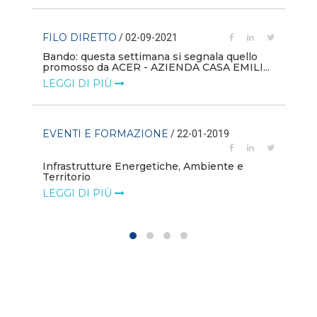
CH
FILO DIRETTO
/ 02-09-2021
In
get
Bando: questa settimana si segnala quello
LE
promosso da ACER - AZIENDA CASA EMILI...
LEGGI DI PIÙ
M
La
EVENTI E FORMAZIONE
/ 22-01-2019
LE
Infrastrutture Energetiche, Ambiente e
Territorio
LEGGI DI PIÙ