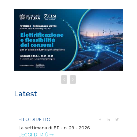
Latest
FILO DIRETTO
FI
La settimana di EF - n. 29 - 2026
Bo
LEGGI DI PIÙ
LE