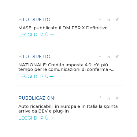
FILO DIRETTO
EV
MASE: pubblicato il DM FER X Definitivo
En
eq
LEGGI DI PIÙ
LE
FILO DIRETTO
PU
NAZIONALE: Credito imposta 4.0: c’è più
tempo per le comunicazioni di conferma -...
Min
gl
LEGGI DI PIÙ
LE
PUBBLICAZIONI
PO
Auto ricaricabili, in Europa e in Italia la spinta
arriva da BEV e plug-in
Mo
va
LEGGI DI PIÙ
LE