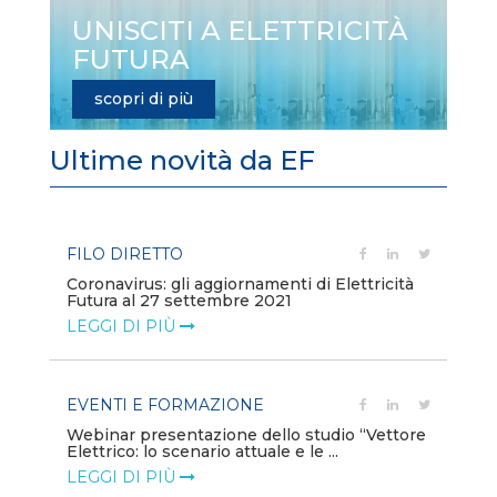
UNISCITI A ELETTRICITÀ
FUTURA
scopri di più
Ultime novità da EF
FILO DIRETTO
FI
e
Coronavirus: gli aggiornamenti di Elettricità
Ba
Futura al 27 settembre 2021
l'e
LEGGI DI PIÙ
LE
EVENTI E FORMAZIONE
CH
Webinar presentazione dello studio “Vettore
In
Elettrico: lo scenario attuale e le ...
LE
LEGGI DI PIÙ