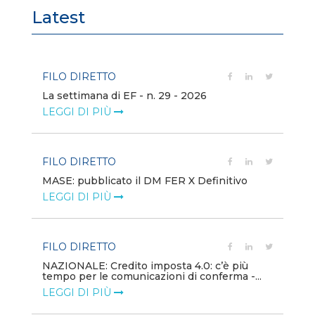
Latest
FILO DIRETTO
FI
La settimana di EF - n. 29 - 2026
Bo
LEGGI DI PIÙ
LE
FILO DIRETTO
EV
MASE: pubblicato il DM FER X Definitivo
En
eq
LEGGI DI PIÙ
LE
FILO DIRETTO
PU
NAZIONALE: Credito imposta 4.0: c’è più
tempo per le comunicazioni di conferma -...
Min
gl
LEGGI DI PIÙ
LE