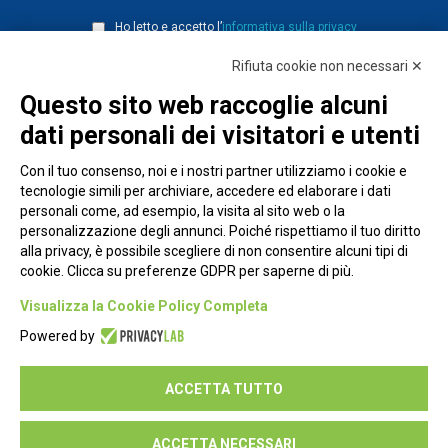
Ho letto e accetto l’
informativa sulla privacy
Rifiuta cookie non necessari ✕
Questo sito web raccoglie alcuni
dati personali dei visitatori e utenti
Con il tuo consenso, noi e i nostri partner utilizziamo i cookie e
tecnologie simili per archiviare, accedere ed elaborare i dati
personali come, ad esempio, la visita al sito web o la
personalizzazione degli annunci. Poiché rispettiamo il tuo diritto
alla privacy, è possibile scegliere di non consentire alcuni tipi di
cookie. Clicca su preferenze GDPR per saperne di più.
Piazza Alessandria, 24 - 00198 Roma
Visualizza la Cookie Policy Completa
Privacy Policy
Powered by
Cookie Policy
ACCETTA TUTTO
Seguici su:
ACCETTA NECESSARI