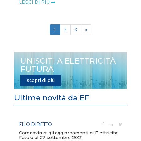
LEGGI DI PIÙ
1
2
3
»
UNISCITI A ELETTRICITÀ
FUTURA
scopri di più
Ultime novità da EF
FILO DIRETTO
FI
e
Coronavirus: gli aggiornamenti di Elettricità
Ba
Futura al 27 settembre 2021
l'e