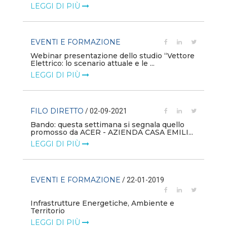
LEGGI DI PIÙ
LE
EVENTI E FORMAZIONE
CH
Webinar presentazione dello studio “Vettore
In
Elettrico: lo scenario attuale e le ...
LE
LEGGI DI PIÙ
CH
FILO DIRETTO
/ 02-09-2021
In
get
Bando: questa settimana si segnala quello
LE
promosso da ACER - AZIENDA CASA EMILI...
LEGGI DI PIÙ
M
La
EVENTI E FORMAZIONE
/ 22-01-2019
LE
Infrastrutture Energetiche, Ambiente e
Territorio
LEGGI DI PIÙ