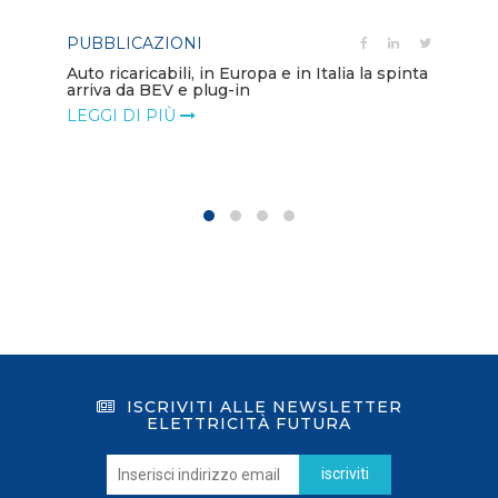
PUBBLICAZIONI
PO
Auto ricaricabili, in Europa e in Italia la spinta
arriva da BEV e plug-in
Mo
va
LEGGI DI PIÙ
LE
ISCRIVITI ALLE NEWSLETTER
ELETTRICITÀ FUTURA
iscriviti