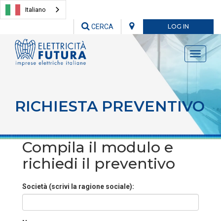
Italiano
CERCA
LOG IN
Toggle
navigati
RICHIESTA PREVENTIVO
Compila il modulo e
richiedi il preventivo
Società (scrivi la ragione sociale):