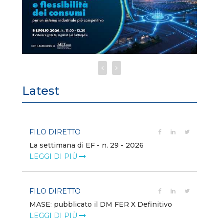
Latest
FILO DIRETTO
FI
La settimana di EF - n. 29 - 2026
Bo
LEGGI DI PIÙ
LE
FILO DIRETTO
EV
MASE: pubblicato il DM FER X Definitivo
En
eq
LEGGI DI PIÙ