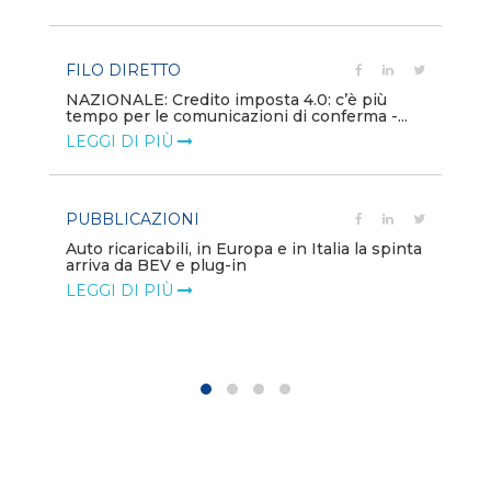
LE
FILO DIRETTO
PU
NAZIONALE: Credito imposta 4.0: c’è più
tempo per le comunicazioni di conferma -...
Min
gl
LEGGI DI PIÙ
LE
PUBBLICAZIONI
PO
Auto ricaricabili, in Europa e in Italia la spinta
arriva da BEV e plug-in
Mo
va
LEGGI DI PIÙ
LE