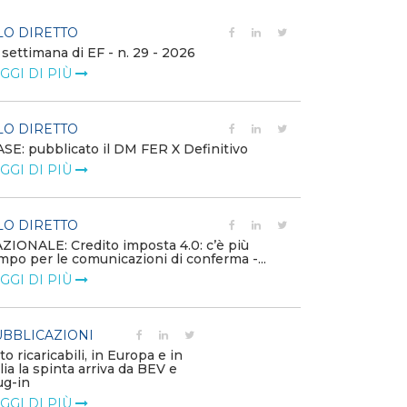
LO DIRETTO
FILO DIRETTO
 settimana di EF - n. 29 - 2026
Bollettino dell
GGI DI PIÙ
LEGGI DI PIÙ
LO DIRETTO
EVENTI E FO
SE: pubblicato il DM FER X Definitivo
Energia in tran
GGI DI PIÙ
connesse e nuo
mercato
LEGGI DI PIÙ
LO DIRETTO
ZIONALE: Credito imposta 4.0: c’è più
mpo per le comunicazioni di conferma -...
PUBBLICAZIO
GGI DI PIÙ
Minerali critici
diventa priorit
LEGGI DI PIÙ
BBLICAZIONI
to ricaricabili, in Europa e in
alia la spinta arriva da BEV e
POLICY
ug-in
Modalità di ri
GGI DI PIÙ