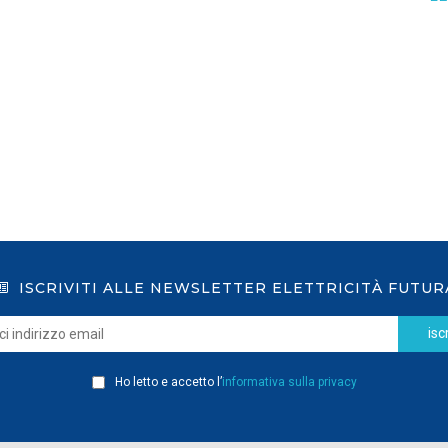
GSE: nuova procedura semplificata per le
richieste sui certificati bianchi
LEGGI DI PIÙ
ISCRIVITI ALLE NEWSLETTER ELETTRICITÀ FUTUR
iscr
Ho letto e accetto l’
informativa sulla privacy