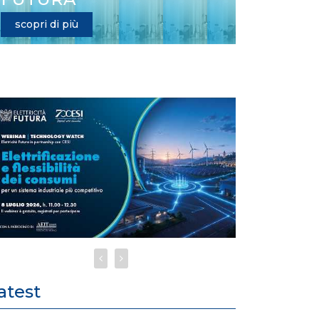
scopri di più
atest