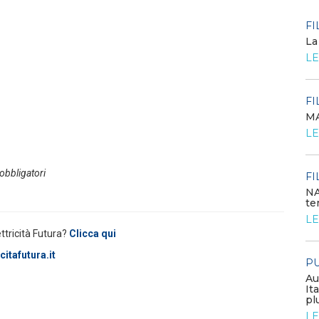
POLICY
FI
Criticità del meccanismo di
La
approvvigionamento della FCR
LE
– Allegato A.83 del Cod...
LEGGI DI PIÙ
FI
MA
POLICY
LE
Costi di adeguamento per
l’installazione dell’UPDM sugli
impianti di produzione ...
 obbligatori
LEGGI DI PIÙ
FI
NA
te
EVENTI E FORMAZIONE
LE
ettricità Futura?
Clicca qui
Congresso annuale ATI 2026
itafutura.it
PU
LEGGI DI PIÙ
Au
It
pl
FILO DIRETTO
LE