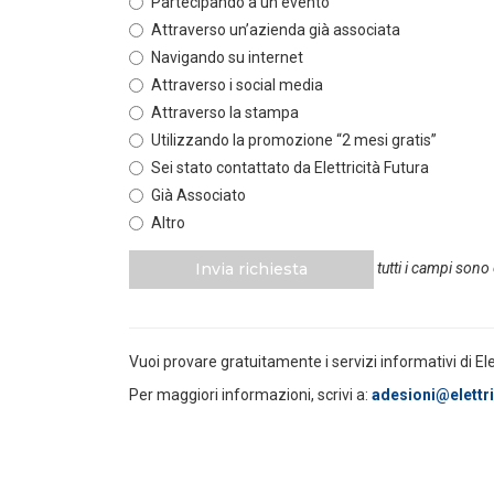
Partecipando a un evento
Attraverso un’azienda già associata
POLICY
Navigando su internet
Misure transitorie funzionali alla
riduzione dei prezzi all’ingrosso
Attraverso i social media
dell’energi...
Attraverso la stampa
LEGGI DI PIÙ
Utilizzando la promozione “2 mesi gratis”
Sei stato contattato da Elettricità Futura
POLICY
Già Associato
Disposizioni funzionali al
Altro
riconoscimento del contributo
straordinario volontari...
Invia richiesta
tutti i campi sono
LEGGI DI PIÙ
POLICY
Vuoi provare gratuitamente i servizi informativi di El
Sezione degli annunci qualificati
della Bacheca PPA e ruolo del
Per maggiori informazioni, scrivi a:
adesioni@elettric
GSE come garante...
LEGGI DI PIÙ
POLICY