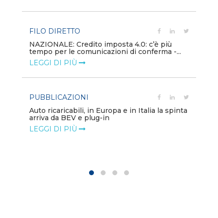
LE
FILO DIRETTO
PU
NAZIONALE: Credito imposta 4.0: c’è più
tempo per le comunicazioni di conferma -...
Min
gl
LEGGI DI PIÙ
LE
PUBBLICAZIONI
PO
Auto ricaricabili, in Europa e in Italia la spinta
arriva da BEV e plug-in
Mo
va
LEGGI DI PIÙ
LE