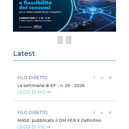
Latest
FILO DIRETTO
FI
La settimana di EF - n. 29 - 2026
Bo
LEGGI DI PIÙ
LE
FILO DIRETTO
EV
MASE: pubblicato il DM FER X Definitivo
En
eq
LEGGI DI PIÙ