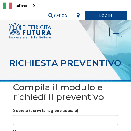
Italiano
CERCA
LOG IN
Toggle
navigati
RICHIESTA PREVENTIVO
Compila il modulo e
richiedi il preventivo
Società (scrivi la ragione sociale):