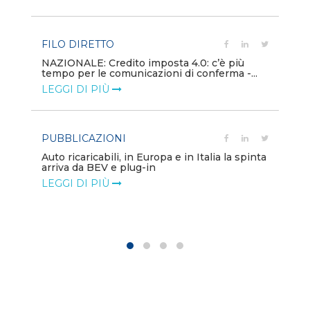
LE
FILO DIRETTO
PU
NAZIONALE: Credito imposta 4.0: c’è più
tempo per le comunicazioni di conferma -...
Min
gl
LEGGI DI PIÙ
LE
PUBBLICAZIONI
PO
Auto ricaricabili, in Europa e in Italia la spinta
arriva da BEV e plug-in
Mo
va
LEGGI DI PIÙ
LE