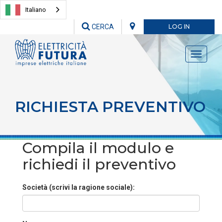
Italiano
CERCA
LOG IN
Toggle
navigati
RICHIESTA PREVENTIVO
Compila il modulo e
richiedi il preventivo
Società (scrivi la ragione sociale):