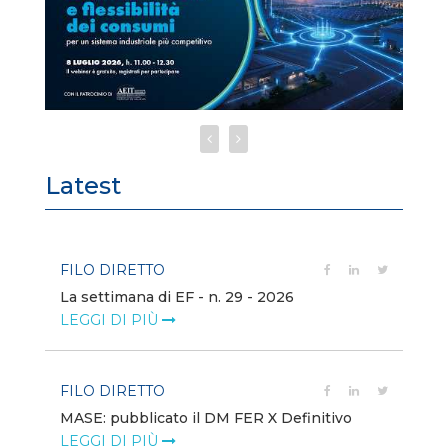
Latest
FILO DIRETTO
FI
La settimana di EF - n. 29 - 2026
Bo
LEGGI DI PIÙ
LE
FILO DIRETTO
EV
MASE: pubblicato il DM FER X Definitivo
En
eq
LEGGI DI PIÙ