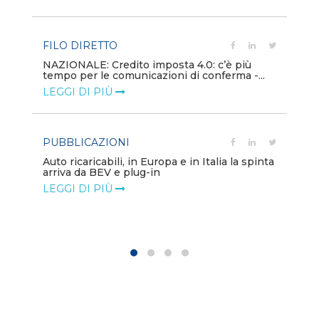
LE
FILO DIRETTO
PU
NAZIONALE: Credito imposta 4.0: c’è più
tempo per le comunicazioni di conferma -...
Min
gl
LEGGI DI PIÙ
LE
PUBBLICAZIONI
PO
Auto ricaricabili, in Europa e in Italia la spinta
arriva da BEV e plug-in
Mo
va
LEGGI DI PIÙ
LE