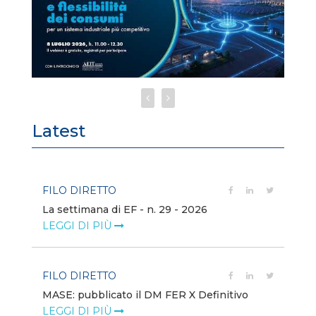
Latest
FILO DIRETTO
FI
La settimana di EF - n. 29 - 2026
Bo
LEGGI DI PIÙ
LE
FILO DIRETTO
EV
MASE: pubblicato il DM FER X Definitivo
En
eq
LEGGI DI PIÙ