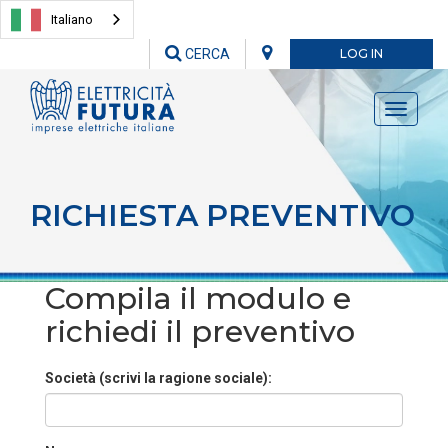
Italiano
CERCA
LOG IN
Toggle
navigati
RICHIESTA PREVENTIVO
Compila il modulo e
richiedi il preventivo
Società (scrivi la ragione sociale):