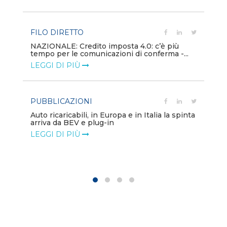
LE
FILO DIRETTO
PU
NAZIONALE: Credito imposta 4.0: c’è più
tempo per le comunicazioni di conferma -...
Min
gl
LEGGI DI PIÙ
LE
PUBBLICAZIONI
PO
Auto ricaricabili, in Europa e in Italia la spinta
arriva da BEV e plug-in
Mo
va
LEGGI DI PIÙ
LE