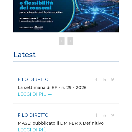
Latest
FILO DIRETTO
FI
La settimana di EF - n. 29 - 2026
Bo
LEGGI DI PIÙ
LE
FILO DIRETTO
EV
MASE: pubblicato il DM FER X Definitivo
En
eq
LEGGI DI PIÙ