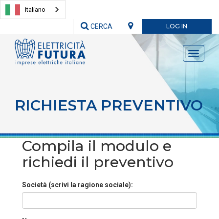
Italiano
CERCA
LOG IN
Toggle
navigati
RICHIESTA PREVENTIVO
Compila il modulo e
richiedi il preventivo
Società (scrivi la ragione sociale):