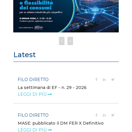
Latest
FILO DIRETTO
FI
La settimana di EF - n. 29 - 2026
Bo
LEGGI DI PIÙ
LE
FILO DIRETTO
EV
MASE: pubblicato il DM FER X Definitivo
En
eq
LEGGI DI PIÙ