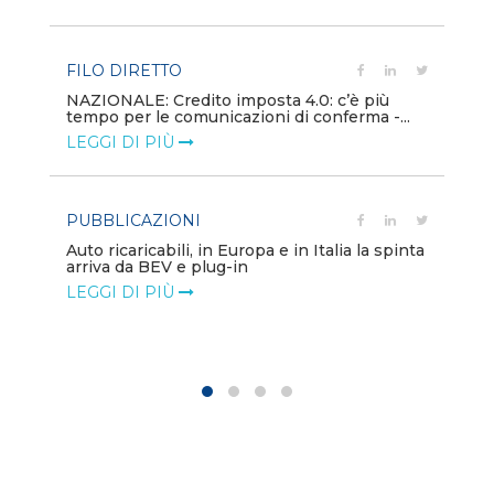
LE
FILO DIRETTO
PU
NAZIONALE: Credito imposta 4.0: c’è più
tempo per le comunicazioni di conferma -...
Min
gl
LEGGI DI PIÙ
LE
PUBBLICAZIONI
PO
Auto ricaricabili, in Europa e in Italia la spinta
arriva da BEV e plug-in
Mo
va
LEGGI DI PIÙ
LE