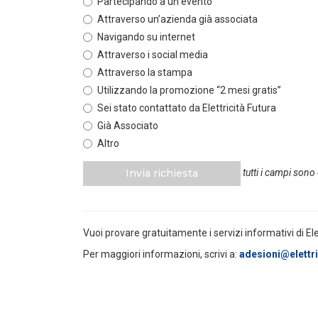
Partecipando a un evento
Attraverso un’azienda già associata
POLICY
Navigando su internet
Misure transitorie funzionali alla
riduzione dei prezzi all’ingrosso
Attraverso i social media
dell’energi...
Attraverso la stampa
LEGGI DI PIÙ
Utilizzando la promozione “2 mesi gratis”
Sei stato contattato da Elettricità Futura
POLICY
Già Associato
Disposizioni funzionali al
Altro
riconoscimento del contributo
straordinario volontari...
Invia richiesta
tutti i campi sono
LEGGI DI PIÙ
POLICY
Vuoi provare gratuitamente i servizi informativi di El
Sezione degli annunci qualificati
della Bacheca PPA e ruolo del
Per maggiori informazioni, scrivi a:
adesioni@elettric
GSE come garante...
LEGGI DI PIÙ
POLICY