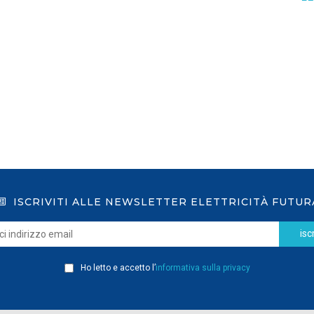
GSE: nuova procedura semplificata per le
richieste sui certificati bianchi
LEGGI DI PIÙ
ISCRIVITI ALLE NEWSLETTER ELETTRICITÀ FUTUR
iscr
Ho letto e accetto l’
informativa sulla privacy