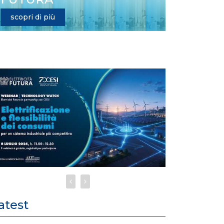
scopri di più
atest