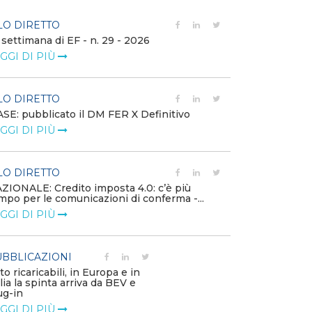
LO DIRETTO
FILO DIRETTO
 settimana di EF - n. 29 - 2026
Bollettino dell
GGI DI PIÙ
LEGGI DI PIÙ
LO DIRETTO
EVENTI E FO
SE: pubblicato il DM FER X Definitivo
Energia in tran
GGI DI PIÙ
connesse e nuo
mercato
LEGGI DI PIÙ
LO DIRETTO
ZIONALE: Credito imposta 4.0: c’è più
mpo per le comunicazioni di conferma -...
PUBBLICAZIO
GGI DI PIÙ
Minerali critici
diventa priorit
LEGGI DI PIÙ
BBLICAZIONI
to ricaricabili, in Europa e in
alia la spinta arriva da BEV e
POLICY
ug-in
Modalità di ri
GGI DI PIÙ