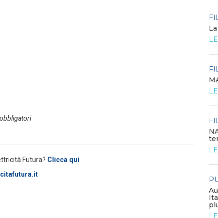
POLICY
FI
Criticità del meccanismo di
La
approvvigionamento della FCR
LE
– Allegato A.83 del Cod...
LEGGI DI PIÙ
FI
MA
POLICY
LE
Costi di adeguamento per
l’installazione dell’UPDM sugli
impianti di produzione ...
 obbligatori
LEGGI DI PIÙ
FI
NA
te
EVENTI E FORMAZIONE
LE
ettricità Futura?
Clicca qui
Congresso annuale ATI 2026
itafutura.it
PU
LEGGI DI PIÙ
Au
It
pl
FILO DIRETTO
LE