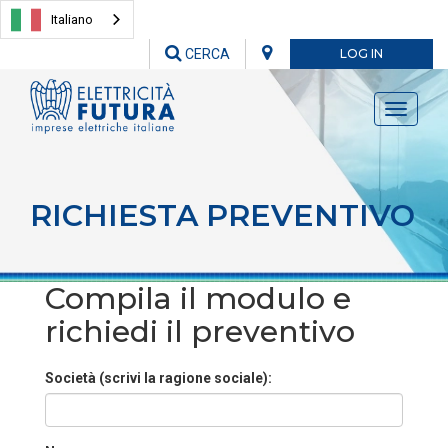
Italiano
CERCA
LOG IN
Toggle
navigati
RICHIESTA PREVENTIVO
Compila il modulo e
richiedi il preventivo
Società (scrivi la ragione sociale):