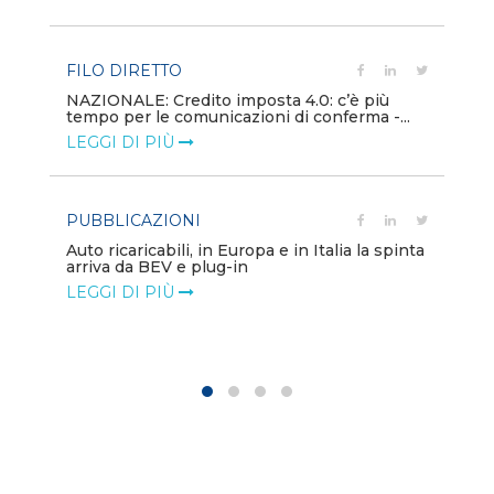
LE
FILO DIRETTO
PU
NAZIONALE: Credito imposta 4.0: c’è più
tempo per le comunicazioni di conferma -...
Min
gl
LEGGI DI PIÙ
LE
PUBBLICAZIONI
PO
Auto ricaricabili, in Europa e in Italia la spinta
arriva da BEV e plug-in
Mo
va
LEGGI DI PIÙ
LE