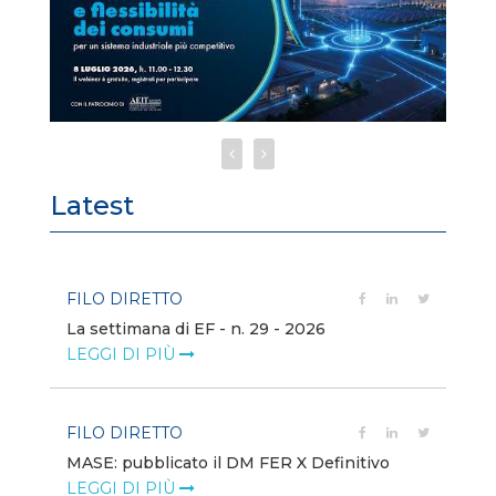
Latest
FILO DIRETTO
FI
La settimana di EF - n. 29 - 2026
Bo
LEGGI DI PIÙ
LE
FILO DIRETTO
EV
MASE: pubblicato il DM FER X Definitivo
En
eq
LEGGI DI PIÙ