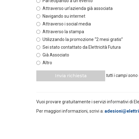
Partecipando a un evento
Attraverso un’azienda già associata
POLICY
Navigando su internet
Disposizioni funzionali al
riconoscimento del contributo
Attraverso i social media
straordinario volontari...
Attraverso la stampa
LEGGI DI PIÙ
Utilizzando la promozione “2 mesi gratis”
Sei stato contattato da Elettricità Futura
POLICY
Già Associato
Sezione degli annunci qualificati
Altro
della Bacheca PPA e ruolo del
GSE come garante...
Invia richiesta
tutti i campi sono
LEGGI DI PIÙ
POLICY
Vuoi provare gratuitamente i servizi informativi di El
Aggiornamento Allegato A.18 e
Capitolo 1A del Codice di Rete
Per maggiori informazioni, scrivi a:
adesioni@elettric
LEGGI DI PIÙ
POLICY