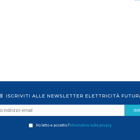
salva il vecchio DM 21 giugno
2024
LEGGI DI PIÙ
ISCRIVITI ALLE NEWSLETTER ELETTRICITÀ FUTUR
iscr
Ho letto e accetto l’
informativa sulla privacy