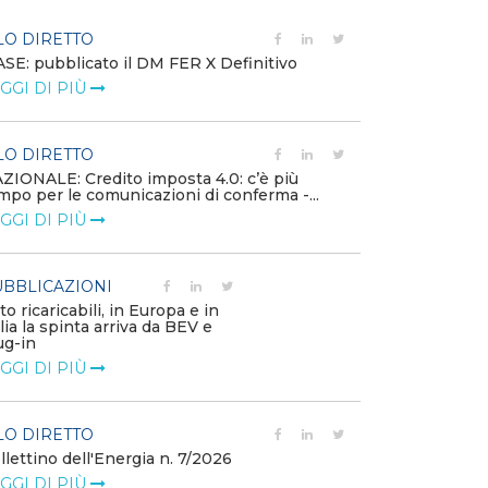
LO DIRETTO
EVENTI E FO
SE: pubblicato il DM FER X Definitivo
Energia in tran
GGI DI PIÙ
connesse e nuo
mercato
LEGGI DI PIÙ
LO DIRETTO
ZIONALE: Credito imposta 4.0: c’è più
mpo per le comunicazioni di conferma -...
PUBBLICAZIO
GGI DI PIÙ
Minerali critici
diventa priorit
LEGGI DI PIÙ
BBLICAZIONI
to ricaricabili, in Europa e in
alia la spinta arriva da BEV e
POLICY
ug-in
Modalità di ri
GGI DI PIÙ
corrispettivi un
delle component
LEGGI DI PIÙ
LO DIRETTO
llettino dell'Energia n. 7/2026
GGI DI PIÙ
POLICY