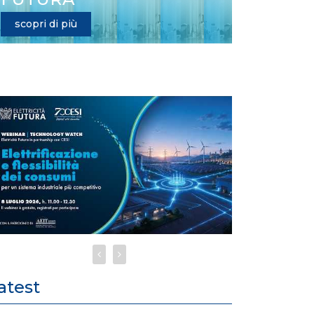
scopri di più
atest