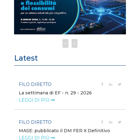
Latest
FILO DIRETTO
FI
La settimana di EF - n. 29 - 2026
Bo
LEGGI DI PIÙ
LE
FILO DIRETTO
EV
MASE: pubblicato il DM FER X Definitivo
En
eq
LEGGI DI PIÙ