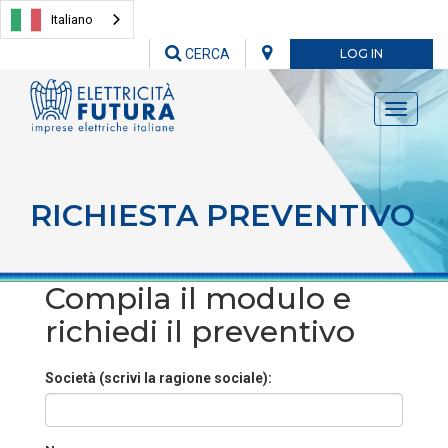
Italiano
CERCA
LOG IN
Toggle
navigati
RICHIESTA PREVENTIVO
Compila il modulo e
richiedi il preventivo
Società (scrivi la ragione sociale):