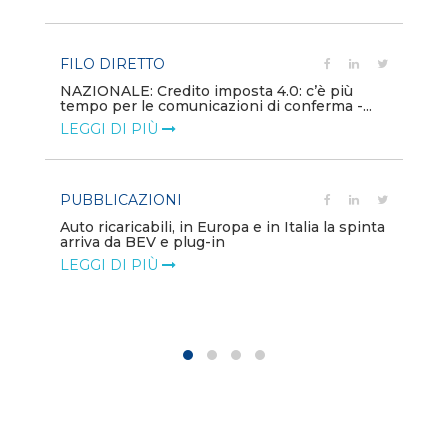
LE
FILO DIRETTO
PU
NAZIONALE: Credito imposta 4.0: c’è più
tempo per le comunicazioni di conferma -...
Min
gl
LEGGI DI PIÙ
LE
PUBBLICAZIONI
PO
Auto ricaricabili, in Europa e in Italia la spinta
arriva da BEV e plug-in
Mo
va
LEGGI DI PIÙ
LE