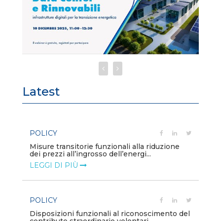
Latest
POLICY
PO
Misure transitorie funzionali alla riduzione
Cr
dei prezzi all’ingrosso dell’energi...
ap
A.8
LEGGI DI PIÙ
LE
POLICY
ovi
PO
Disposizioni funzionali al riconoscimento del