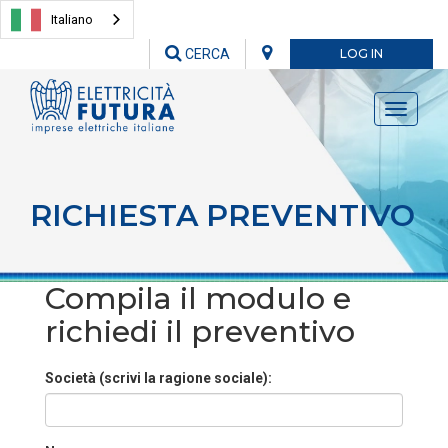
Italiano
CERCA
LOG IN
Toggle
navigati
RICHIESTA PREVENTIVO
Compila il modulo e
richiedi il preventivo
Società (scrivi la ragione sociale):