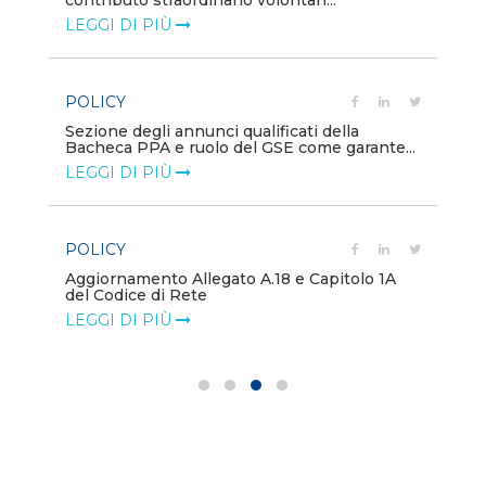
contributo straordinario volontari...
Co
de
LEGGI DI PIÙ
LE
POLICY
EV
Sezione degli annunci qualificati della
Bacheca PPA e ruolo del GSE come garante...
Co
LEGGI DI PIÙ
LE
POLICY
FI
ri
Aggiornamento Allegato A.18 e Capitolo 1A
GS
del Codice di Rete
ric
LEGGI DI PIÙ
LE