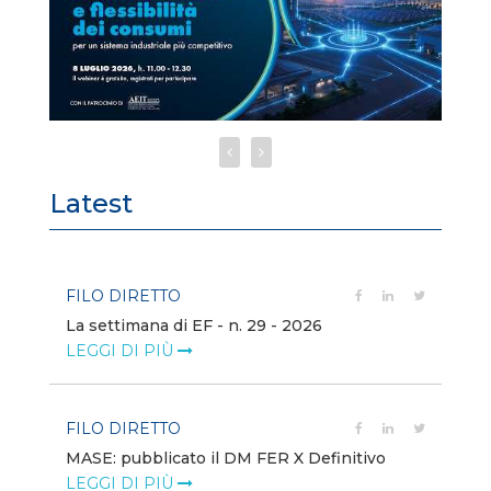
Latest
FILO DIRETTO
FI
La settimana di EF - n. 29 - 2026
Bo
LEGGI DI PIÙ
LE
FILO DIRETTO
EV
MASE: pubblicato il DM FER X Definitivo
En
eq
LEGGI DI PIÙ