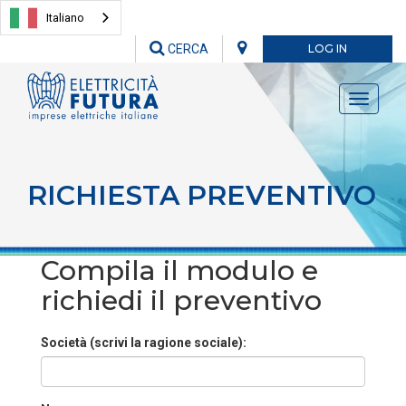
Italiano
CERCA
LOG IN
Toggle
navigati
RICHIESTA PREVENTIVO
Compila il modulo e
richiedi il preventivo
Società (scrivi la ragione sociale):