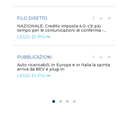
LE
FILO DIRETTO
PU
NAZIONALE: Credito imposta 4.0: c’è più
tempo per le comunicazioni di conferma -...
Min
gl
LEGGI DI PIÙ
LE
PUBBLICAZIONI
PO
Auto ricaricabili, in Europa e in Italia la spinta
arriva da BEV e plug-in
Mo
va
LEGGI DI PIÙ
LE