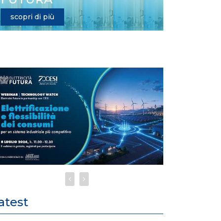
scopri di più
atest