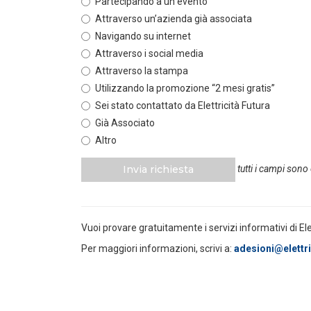
Partecipando a un evento
Attraverso un’azienda già associata
POLICY
Navigando su internet
Disposizioni funzionali al
riconoscimento del contributo
Attraverso i social media
straordinario volontari...
Attraverso la stampa
LEGGI DI PIÙ
Utilizzando la promozione “2 mesi gratis”
Sei stato contattato da Elettricità Futura
POLICY
Già Associato
Sezione degli annunci qualificati
Altro
della Bacheca PPA e ruolo del
GSE come garante...
Invia richiesta
tutti i campi sono
LEGGI DI PIÙ
POLICY
Vuoi provare gratuitamente i servizi informativi di El
Aggiornamento Allegato A.18 e
Capitolo 1A del Codice di Rete
Per maggiori informazioni, scrivi a:
adesioni@elettric
LEGGI DI PIÙ
POLICY