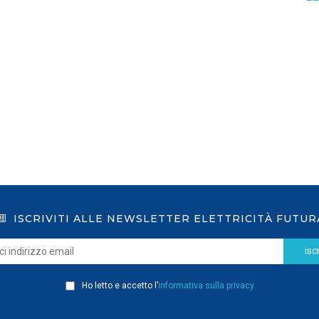
salva il vecchio DM 21 giugno
2024
LEGGI DI PIÙ
ISCRIVITI ALLE NEWSLETTER ELETTRICITÀ FUTUR
iscr
Ho letto e accetto l’
informativa sulla privacy