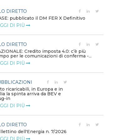
LO DIRETTO
EVENTI E FO
SE: pubblicato il DM FER X Definitivo
Energia in tran
GGI DI PIÙ
connesse e nuo
mercato
LEGGI DI PIÙ
LO DIRETTO
ZIONALE: Credito imposta 4.0: c’è più
mpo per le comunicazioni di conferma -...
PUBBLICAZIO
GGI DI PIÙ
Minerali critici
diventa priorit
LEGGI DI PIÙ
BBLICAZIONI
to ricaricabili, in Europa e in
alia la spinta arriva da BEV e
POLICY
ug-in
Modalità di ri
GGI DI PIÙ
corrispettivi un
delle component
LEGGI DI PIÙ
LO DIRETTO
llettino dell'Energia n. 7/2026
GGI DI PIÙ
POLICY